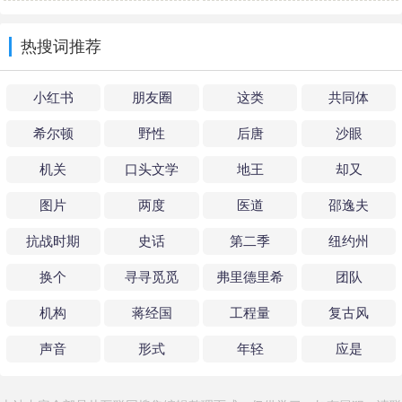
游戏（中英双语版）
王硕编著
热搜词推荐
小红书
朋友圈
这类
共同体
希尔顿
野性
后唐
沙眼
机关
口头文学
地王
却又
图片
两度
医道
邵逸夫
抗战时期
史话
第二季
纽约州
换个
寻寻觅觅
弗里德里希
团队
机构
蒋经国
工程量
复古风
声音
形式
年轻
应是