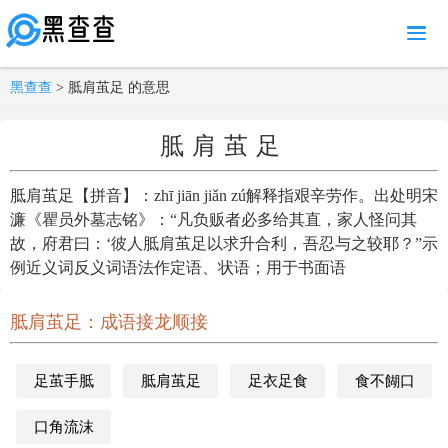
MENU
黑查查
> 胝肩茧足 的意思
胝肩茧足
胝肩茧足【拼音】：zhī jiān jiǎn zú解释指艰辛劳作。出处明宋
濂《瞿员外墓志铭》：“凡负贩者必多给其直，家人怪问其
故，府君曰：‘彼人胝肩茧足以求升合利，吾忍与之较耶？”示
例近义词反义词语法作定语、状语；用于书面语
胝肩茧足：成语接龙顺接
足茧手胝
胝肩茧足
足衣足食
食不餬口
口角流沫