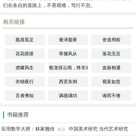
们在各自的道路上，不畏艰难，笃行不怠。
相关链接
胝肩茧足
膏泽脂香
舍道用权
花花搭搭
草偃风从
落花无言
虎啸风生
蛟龙得云雨，终非池中物
血脉相通
衣锦夜行
西歪东倒
视富如贫
言者弗知
讽德诵功
诲而不倦
书籍推荐
应用数学大师：林家翘传
中国美术研究 当代艺术研究
孙卫