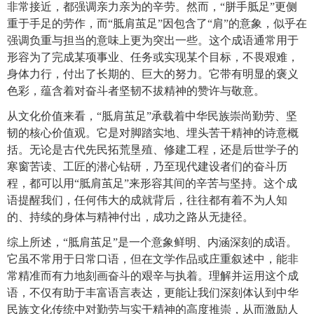
非常接近，都强调亲力亲为的辛劳。然而，“胼手胝足”更侧
重于手足的劳作，而“胝肩茧足”因包含了“肩”的意象，似乎在
强调负重与担当的意味上更为突出一些。这个成语通常用于
形容为了完成某项事业、任务或实现某个目标，不畏艰难，
身体力行，付出了长期的、巨大的努力。它带有明显的褒义
色彩，蕴含着对奋斗者坚韧不拔精神的赞许与敬意。
从文化价值来看，“胝肩茧足”承载着中华民族崇尚勤劳、坚
韧的核心价值观。它是对脚踏实地、埋头苦干精神的诗意概
括。无论是古代先民拓荒垦殖、修建工程，还是后世学子的
寒窗苦读、工匠的潜心钻研，乃至现代建设者们的奋斗历
程，都可以用“胝肩茧足”来形容其间的辛苦与坚持。这个成
语提醒我们，任何伟大的成就背后，往往都有着不为人知
的、持续的身体与精神付出，成功之路从无捷径。
综上所述，“胝肩茧足”是一个意象鲜明、内涵深刻的成语。
它虽不常用于日常口语，但在文学作品或庄重叙述中，能非
常精准而有力地刻画奋斗的艰辛与执着。理解并运用这个成
语，不仅有助于丰富语言表达，更能让我们深刻体认到中华
民族文化传统中对勤劳与实干精神的高度推崇，从而激励人