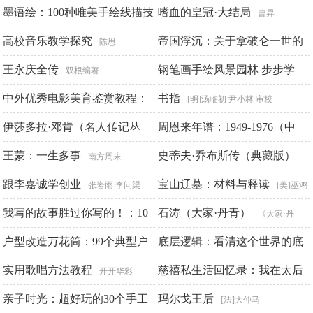
（第 40 辑）
涛 刘俊丽
墨语绘：100种唯美手绘线描技
嗜血的皇冠·大结局
山东大学艺术学院 华
曹昇
法
东师范大学艺术研究所 编
高校音乐教学探究
帝国浮沉：关于拿破仑一世的
赵莹_风熏手绘馆
陈思
私人回忆（1802～1815）（全2
王永庆全传
钢笔画手绘风景园林 步步学
双根编著
册）
中外优秀电影美育鉴赏教程：
书指
[法]克劳德·梅尼瓦尔
丁方
[明]汤临初 尹小林 审校
1930-2022
伊莎多拉·邓肯（名人传记丛
周恩来年谱：1949-1976（中
薛晋文
书）
卷）
王蒙：一生多事
史蒂夫·乔布斯传（典藏版）
皮波人物国际名人研究中心
中共中央文献研究室
南方周末
跟李嘉诚学创业
宝山辽墓：材料与释读
沃尔特·艾萨克森
张岩雨 李问渠
[美]巫鸿
我写的故事胜过你写的！：10
李清泉 著
石涛（大家·丹青）
《大家·丹
种方法让你的剧本更强大
户型改造万花筒：99个典型户
青》编委会
底层逻辑：看清这个世界的底
杰弗
里·艾伦·谢克特
型的改造设计图解
牌
实用歌唱方法教程
慈禧私生活回忆录：我在太后
黄溜 歆静 等编
刘润
开开华彩
著
身边的两年
亲子时光：超好玩的30个手工
玛尔戈王后
裕德龄
[法]大仲马