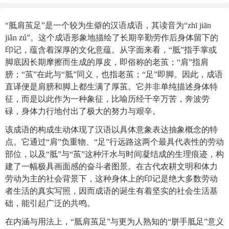
“胝肩茧足”是一个较为生僻的汉语成语，其读音为“zhī jiān
jiǎn zú”。这个成语形象地描绘了长期辛勤劳作后身体留下的
印记，蕴含着深厚的文化意蕴。从字面来看，“胝”指手掌或
脚底因长期摩擦而生成的厚皮，即俗称的老茧；“肩”指肩
膀；“茧”在此与“胝”同义，也指老茧；“足”即脚。因此，成语
直译便是肩膀和脚上都生满了厚茧。它并非单纯描述身体特
征，而是以此作为一种象征，比喻历经千辛万苦，奔波劳
碌，身体力行地付出了极大的努力与艰辛。
该成语的构成生动体现了汉语以具体意象表达抽象概念的特
点。它通过“肩”负重物、“足”行远路这两个最具代表性的劳动
部位，以及“胝”与“茧”这种汗水与时间凝结成的生理痕迹，构
建了一幅极具画面感的奋斗者图景。在古代农耕文明和体力
劳动为主的社会背景下，这种身体上的印记是绝大多数劳动
者生活的真实写照，因而成语的诞生有着坚实的社会生活基
础，能引起广泛的共鸣。
在内涵与用法上，“胝肩茧足”与更为人熟知的“胼手胝足”意义