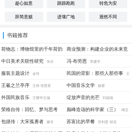
趁心如意
踉踉跄跄
转危为安
辞简意赅
进壤广地
迥然不同
书籍推荐
荷物志：博物馆里的千年荷韵
商业预测：构建企业的未来竞
争力
中日美术关联性研究
冯·布劳恩
浙江省博物馆
王明伟
张乐
李建学
服装主题设计
民国的背影：那些人那些事
金玲
王
王羲之兰亭序
凯
中国音乐文学
王炜 张慧君
杨赛
外国民族音乐
绽放声音的光芒
王耀华主编
刘福瑞
荣格自传：回忆、梦与思考
巅峰造诣的科学家（三）
竭宝
包拯传：大宋孤勇者
峰
苏富比的早餐
[瑞士]卡尔·古斯塔夫·荣格
滕非
菲利普·胡克