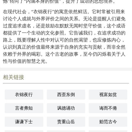
憾”转向了“内涵本身的价值”，提升了成语的思想境界。
在现代社会，“衣锦夜行”的寓意依然鲜活。它时常被引用来
讨论个人成就与外界评价之间的关系。无论是提醒人们避免
过度追求虚名，还是鼓励在默默无闻时坚守价值，这个成语
都提供了一个生动的文化参照。它告诫我们，在追求成功的
路上，既要理解人性中对认可的自然渴望，也应修炼内心，
认识到真正的价值最终来源于自身的充实与贡献，而非全然
依赖于外界的喝彩。这个古老的故事，至今仍闪烁着关于人
性与价值的智慧之光。
相关链接
衣锦夜行
西歪东倒
视富如贫
言者弗知
讽德诵功
诲而不倦
谦谦下士
责重山岳
贻范古今