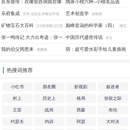
苏东坡传：在哪里跌倒就在哪
隋唐小楷六种--小楷名品选
里吃饱
【中华书局出品】
乐府集成
艺术创造学
王这么
载道文化编
艾布.法拉吉.伊斯法罕尼
余秋雨
矿物宝石大百科
巅峰造诣的科学家（四）
[日]松原聪 [日]宫
竭宝
胁律郎 [日]门马纲一
张一鸣传记 大力出奇迹：张一
峰
中国历代盛世传说
肖云
鸣的创业心路与算法思维
我的伯父周恩来
萌：超可爱水彩手绘儿童插画
王健
周秉德
平
专业教程
钟小朋友
热搜词推荐
小红书
朋友圈
影视剧
叙述者
村上
历史上
格局
弥留之际
王室
战局
西蒙
布伦
约瑟夫
内训
阿瑟
大对决