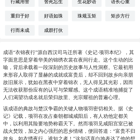
行藏用舍
舍死忘生
生花妙语
语长心重
重归于好
好语如珠
珠规玉矩
矩步方行
行而未成
成群打伙
成语“衣锦夜行”源自西汉司马迁所著《史记·项羽本纪》，其
字面意思是穿着华美的锦绣衣裳在夜间行走。这个生动的比
喻，背后承载着一段深刻的历史故事与人性洞察。它最初用
来形容人取得了显赫的成就或富贵后，却不回到故乡向亲朋
故旧展示，犹如在黑夜中穿着锦衣，无人得见其光彩，因而
无法收获那份应有的认可与荣耀感。这个成语精准地捕捉了
人们渴望功成名就后荣归故里、光宗耀祖的普遍心理。
该成语的典故与楚汉争霸的关键人物项羽密切相关。据《史
记》记载，项羽在攻占秦朝都城咸阳后，有人劝他定都关
中，以利用其险要地势称霸天下。然而项羽见咸阳宫室已被
战火焚毁，加之内心强烈的思乡情绪，便回答道：“富贵不归
故乡，如衣绣夜行，谁知之者！”这句话直白地表达了他的想