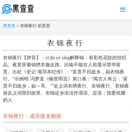
MENU
黑查查
> 衣锦夜行 的意思
衣锦夜行
衣锦夜行【拼音】：yī jǐn yè xíng解释锦：有彩色花纹的丝织
品。夜里穿着锦绣衣服走路。比喻不能在人前显示荣华富
贵。出处《史记·项羽本纪传》：“富贵不归故乡，如衣锦夜
行。”示例明·冯梦龙《喻世明言》第21卷：“闻古人有云：‘富
贵不归故乡，如～耳。’”近义词衣绣夜行、衣锦夜行、衣锦夜
游反义词荣归故里、衣锦还乡语法作谓语、定语；指爱炫耀
的人
衣锦夜行：成语接龙顺接