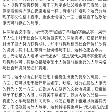
法：取得了富贵权势，若不回到家乡让父老乡亲们看见，就
像穿着锦绣衣服在夜里走路一样，有谁能知道呢？这充分展
现了项羽性格中直率、重乡土情谊的一面，也暴露了他政治
眼光可能存在的局限。
从深层含义来看，“衣锦夜行”超越了单纯的字面故事，揭示
了人性中对于社会认同与价值实现的深层需求。它指代那种
付出了巨大努力获得成功，却未能得到相应社会评价和欣赏
的境况，其中往往带有一丝惋惜与不甘。这种心态古今共
通，无论是古人追求“衣锦还乡”，还是现代人期待事业有成
后得到认可，其核心都是希望个人价值能被重要的人际网络
与社会环境所见证和肯定。
然而，这个成语在长期使用中也衍生出更为复杂的寓意。一
方面，它可以用于批评那些虚荣、炫耀、过分在意他人眼光
的行为；另一方面，在强调内在修养的文化语境里，它也被
赋予了积极的内涵，即赞美不慕虚荣、低调内敛的品格——
真正的才华与德行如同明珠，即便在暗夜中也难以掩盖其光
芒，不必刻意向外人展示。这种解读将重点从“无人看见的遗