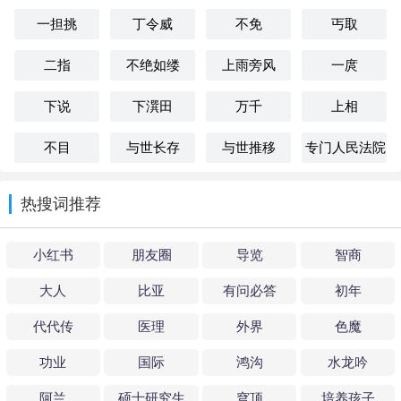
一担挑
丁令威
不免
丐取
二指
不绝如缕
上雨旁风
一庹
下说
下潠田
万千
上相
不目
与世长存
与世推移
专门人民法院
热搜词推荐
小红书
朋友圈
导览
智商
大人
比亚
有问必答
初年
代代传
医理
外界
色魔
功业
国际
鸿沟
水龙吟
阿兰
硕士研究生
穹顶
培养孩子