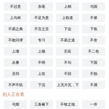
不过意
东亳
上梢
与国
上马杯
不足为意
上轨道
不侈
不易之典
不言之言
下达
下焦
不敢问津
专习
不易之道
不舍
上壤
上顿
丕应
不二色
丛蓍
不明
不勾
下国
丑顇
上坟
不回
不勃
不声不吭
下浣
上无片瓦，下无立锥
不屑
别人正在查
与期
三条椽下
不牧之地
一并