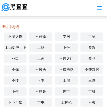
MENU
热门词语
不测之诛
不获命
专居
世禄
上山捉虎，下海擒龙
上场
下坐
专赦
业口
上画
不讳之门
专刊
不倸
不摸头
不揆梼昧
不夺农时
不悖
下本
上肩
三鸟
下生
不赌是
世世
世祉
不卜可知
世屯
上林苑
不夷