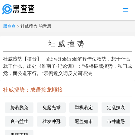
MENU
黑查查
> 社威擅势 的意思
社威擅势
社威擅势【拼音】：shè wēi shàn shì解释倚仗权势，想干什么
就干什么。出处《淮南子·汜论训》：“将相摄威擅势，私门成
党，而公道不行。”示例近义词反义词语法
社威擅势：成语接龙顺接
势若脱兔
兔起凫举
举棋若定
定乱扶衰
衰当益壮
壮发冲冠
冠盖如市
市井庸愚