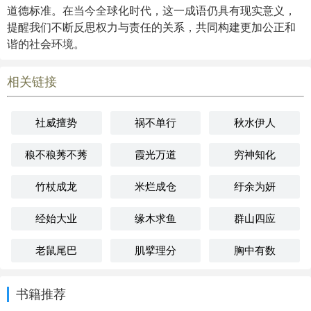
道德标准。在当今全球化时代，这一成语仍具有现实意义，
提醒我们不断反思权力与责任的关系，共同构建更加公正和
谐的社会环境。
相关链接
社威擅势
祸不单行
秋水伊人
稂不稂莠不莠
霞光万道
穷神知化
竹杖成龙
米烂成仓
纡余为妍
经始大业
缘木求鱼
群山四应
老鼠尾巴
肌擘理分
胸中有数
书籍推荐