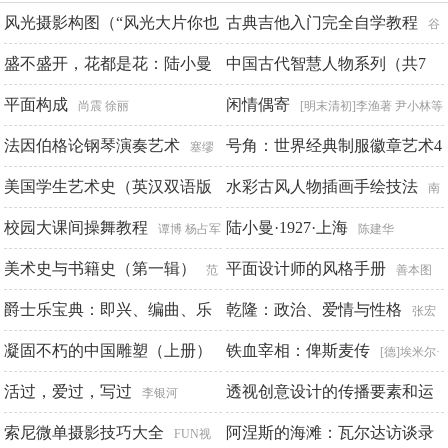
风光摄影构图（“风光大片你也
古典吉他入门完全自学教程
谷
行”系列）
盛不盛开，花都是花：陆小曼
茂宁
中国古代智慧人物系列（共7
创意影像编著
传
册）
平面构成
闲情偶寄
夏墨 著
度阴山
尚震 徐丽
[明末清初]李渔著 尹小林等
法因伯格论钢琴演奏艺术
审校
号角：世界经典制服徽章艺术4
塞缪
尔·法因伯格
美国学生艺术史（英汉双语版
水彩古风人物插画手绘技法
唐思 谢亮主编
南
上下册）
校园大课间操舞教程
栀子
陆小曼·1927·上海
维吉尔·M.希利尔
谭博 杨占军
陈建华
美术史与书籍史（第一辑）
平面设计师的风格手册
范
善本图
景中 名誉主编 章晖 王剑 主编
爵士乐宝典：即兴、编曲、乐
书出版公司编著
乾隆：政治、爱情与性格
张宏
曲大全
凝固不朽的中国雕塑（上册）
杰
铁血宰相：俾斯麦传
马克·列文
[德]埃米尔·
活过，爱过，写过
路德维希 著
透视创意设计的传播要素和运
林之满 萧枫
李银河
行机制
索尼微单摄影技巧大全
阿涅斯的海滩：瓦尔达访谈录
杨扬
FUN视