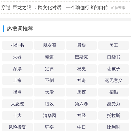
觉 雷波
穿过“巨龙之眼”：跨文化对话
一个瑜伽行者的自传
[美]T.杰斐逊·克兰
帕拉宏撒·
中的戏曲艺术（1919—1937）
尤迦南达
热搜词推荐
江棘
小红书
朋友圈
最惨
美工
火器
精进
巴斯克
口袋书
深厚
定律
秘史
让孩子
上帝
不倒
神奇
毫无意义
拐点
大爱
黑夜
招贴
大总统
绩效
第六卷
感受力
十大
清华园
神经
托拉斯
风险投资
狂妄
中日
比利时