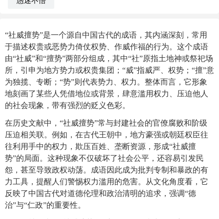
愚迷不悟
“社威擅势”是一个源自中国古代的成语，其内涵深刻，常用
于描述权贵或恶势力倚仗权势、作威作福的行为。这个成语
由“社威”和“擅势”两部分组成，其中“社”原指土地神或祭祀场
所，引申为地方势力或权贵集团；“威”指威严、权势；“擅”意
为独揽、专断；“势”则代表势力、权力。整体而言，它形象
地刻画了某些人凭借地位或背景，肆意滥用权力、压迫他人
的社会现象，带有强烈的贬义色彩。
在历史文献中，“社威擅势”常与封建社会的官僚腐败和阶级
压迫相关联。例如，在古代王朝中，地方豪强或朝廷权臣往
往利用手中的权力，欺压百姓、垄断资源，形成“社威擅
势”的局面。这种现象不仅破坏了社会公平，还容易引发民
怨，甚至导致政权动荡。成语因此成为批判专制和暴政的有
力工具，提醒人们警惕权力滥用的危害。从文化角度看，它
反映了中国古代对道德伦理和政治清明的追求，强调“德
治”与“仁政”的重要性。