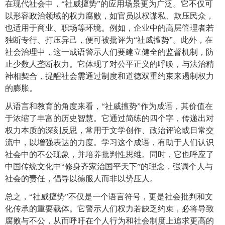
在现代社会中，“社威擅势”的应用场景更为广泛。它不仅可
以形容政治领域的权力腐败，如官员以权谋私、欺压民众，
也适用于商业、职场等环境。例如，企业中的高层管理者若
独断专行、打压异己，便可被批评为“社威擅势”。此外，在
社会治理中，这一成语警示人们要建立健全的监督机制，防
止少数人垄断权力。它体现了对公平正义的呼唤，与法治精
神相契合，提醒社会需通过制度和道德双重约束来遏制权力
的膨胀。
从语言和教育的角度来看，“社威擅势”作为成语，其价值在
于浓缩了丰富的历史智慧。它通过简练的四个字，传递出对
权力本质的深刻反思，常用于文学创作、政治评论或日常交
流中，以增强表达的力度。学习这个成语，有助于人们认识
社会中的不公现象，并培养批判性思维。同时，它也呼应了
中国传统文化中“修身齐家治国平天下”的理念，强调个人与
社会的责任，倡导以德服人而非以势压人。
总之，“社威擅势”不仅是一个语言符号，更是社会批判和文
化传承的重要载体。它警示人们权力若缺乏约束，必将导致
腐败与不公，从而呼吁在个人行为和社会制度上追求更高的