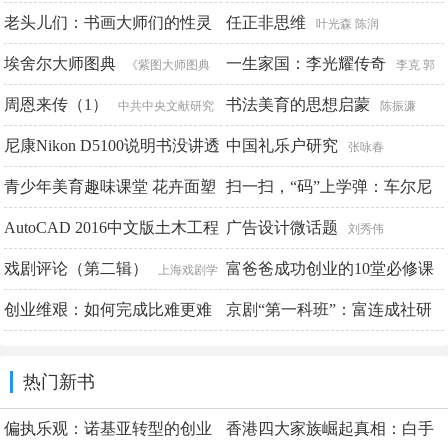
（第3版）
老头儿们：书画大师们的性灵
任正非思维
唐伟 彭君
叶光森 陈润
人生
埃舍尔大师图典
一生家国：李光耀传奇
凤凰书品
《紫图大师图典
李克 郭
丛书》编辑部
周恩来传（1）
江妮
书法美育的思想启蒙
中共中央文献研究
陈振濂
室
尼康Nikon D5100说明书没讲透
中国礼乐户研究
张咏春
的使用技巧
青少年美育趣味课堂 花卉面塑
扫一扫，“码”上学弹：车尔尼
李元摄影机构编著
手工
钢琴初级教程（作品599）
AutoCAD 2016中文版土木工程
广告设计微话题
孙茜 顾瑾
杨
刘秀伟
设计实例教程（附教学视频）
帆
戏剧评论（第二辑）
富爸爸成功创业的10堂必修课
上海戏剧学
院中国话剧研究中心
创业维艰：如何完成比难更难
京剧“第一科班”：富连成社研
张亭 秦志霞
罗伯特·清崎 莎伦·莱希特
的事
究
本·霍洛维茨
姜斯轶
热门新书
偏执乐观：诺基亚转型的创业
香港四大家族崛起真相：白手