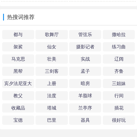
热搜词推荐
都与
歌舞厅
管弦乐
撒哈拉
袈裟
仙女
摄影记者
练习曲
马克思
壮美
实战
辽阔
黑帮
三剑客
孟子
齐鲁
宾夕法尼亚大
上册
暗房
三姐妹
学
教父
法度
羊脂球
行间
收藏品
塔城
兰亭序
插花
宝德
巴里
器具
很好玩