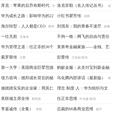
式领导力
起家到富可敌国|创业投资赚钱
库克：苹果的后乔布斯时代
洛克菲勒（名人传记丛书）
李思拓 凯瑟琳·弗雷德曼
冷
皮
必读书
湖
华为成长之路：影响华为的22
波人物国际名人研究中心编著
小红书瞿芳传
临在书院
润商
个关键事件
海尔转型：人人都是CEO
刘强东：我的青春不迷茫
邓斌
曹仰
孙琳
锋
一往无前
不拘一格：网飞的自由与责任
范海涛
工作法
华为管理之道：任正非的36个
美第奇金融家族——金钱、艺
里德·哈斯廷斯 艾琳·迈耶
管理高频词
术与权力
索罗斯传
彭蕾传
邓斌
[英]蒂姆·帕克斯
王辉
王桂娟 陈润
第一大亨：美国商业巨擘范德
蚂蚁金服：从支付宝到新金融
比尔特的伟大人生（全集）
生态圈
借力咨询：德邦成长背后的秘
马化腾内部讲话（最新版）
廉薇 边慧 苏向辉 曹鹏程
希
密
做踏踏实实的企业家：周其仁
文
理念·制度·人：华为组织与文
T·J·斯泰尔斯
官同良 王祥伍
随访以色列七夕谈
化的底层逻辑
美联储主席全传
任正非思维
贾林男
田涛
斯凯恩
叶光森 陈润
李嘉诚传（全集）
总裁的66条商业思维
李阳
杨平