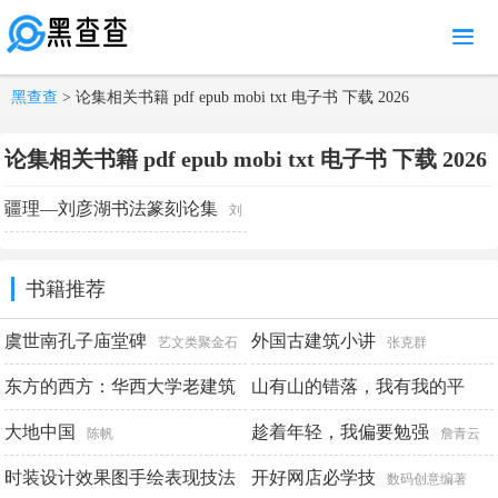
MENU
黑查查
> 论集相关书籍 pdf epub mobi txt 电子书 下载 2026
论集相关书籍 pdf epub mobi txt 电子书 下载 2026
疆理—刘彦湖书法篆刻论集
刘
彦湖
书籍推荐
虞世南孔子庙堂碑
外国古建筑小讲
艺文类聚金石
张克群
书画馆
东方的西方：华西大学老建筑
山有山的错落，我有我的平
仄：柳如是传
大地中国
趁着年轻，我偏要勉强
罗照田
林希美
陈帆
詹青云
时装设计效果图手绘表现技法
开好网店必学技
数码创意编著