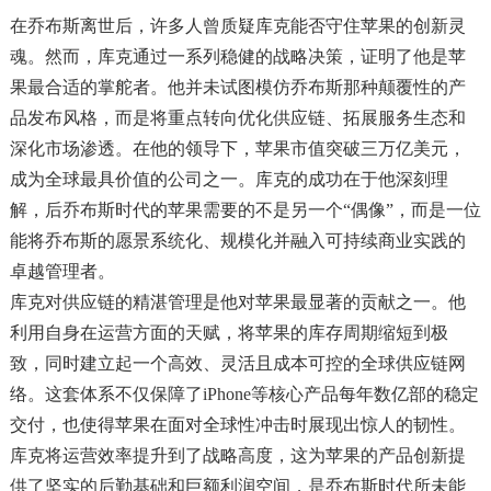
在乔布斯离世后，许多人曾质疑库克能否守住苹果的创新灵
魂。然而，库克通过一系列稳健的战略决策，证明了他是苹
果最合适的掌舵者。他并未试图模仿乔布斯那种颠覆性的产
品发布风格，而是将重点转向优化供应链、拓展服务生态和
深化市场渗透。在他的领导下，苹果市值突破三万亿美元，
成为全球最具价值的公司之一。库克的成功在于他深刻理
解，后乔布斯时代的苹果需要的不是另一个“偶像”，而是一位
能将乔布斯的愿景系统化、规模化并融入可持续商业实践的
卓越管理者。
库克对供应链的精湛管理是他对苹果最显著的贡献之一。他
利用自身在运营方面的天赋，将苹果的库存周期缩短到极
致，同时建立起一个高效、灵活且成本可控的全球供应链网
络。这套体系不仅保障了iPhone等核心产品每年数亿部的稳定
交付，也使得苹果在面对全球性冲击时展现出惊人的韧性。
库克将运营效率提升到了战略高度，这为苹果的产品创新提
供了坚实的后勤基础和巨额利润空间，是乔布斯时代所未能