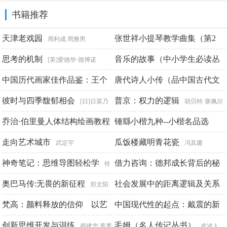
书籍推荐
天津老戏园
张世祥小提琴教学曲集（第2
周利成 周雅男
册）
思考的机制
音乐的故事（中小学生必读丛
张世祥编注
[英]爱德华·德博诺
书）
中国历代画家佳作品鉴：王个
唐代诗人小传（品中国古代文
房龙
簃
人）
彼时与四季馥郁相会
普京：权力的逻辑
周玉全 潘嘉来 魏武 范达明
马宁川
[日]日菜乃
胡贝特·塞佩尔
乔治·伯里曼人体结构绘画教程
锺繇小楷九种--小楷名品选
【中华书局出品】
走向艺术城市
瓜饭楼藏明青花瓷
乔治·伯里曼
载道文化编
武定宇
冯其庸
神奇笔记：思维导图轻松学
借力咨询：德邦成长背后的秘
铃
密
铛子
奥巴马传:无畏的新征程
社会发展中的距离逻辑及关系
官同良 王祥伍
郑文阳
动力
王睿昕
梵高：颜料释放的信仰 以艺
中国现代性的起点：戴震的新
蔡东伟
术对抗疯狂
古典世界
创新思维开发与训练
毛姆（名人传记丛书）
澄因
[美]胡明辉
师建华 黄萧
皮波人