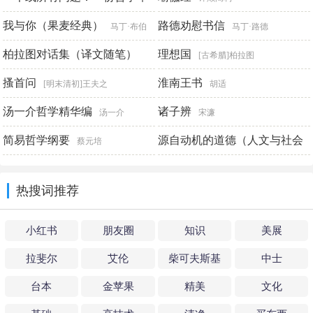
稿（修订本）
我与你（果麦经典）
路德劝慰书信
赵汀阳著
马丁·布伯
马丁·路德
柏拉图对话集（译文随笔）
理想国
[古希腊]柏拉图
搔首问
淮南王书
[古希腊]柏拉图
[明末清初]王夫之
胡适
汤一介哲学精华编
诸子辨
汤一介
宋濂
简易哲学纲要
源自动机的道德（人文与社会
蔡元培
译丛）
迈克尔·斯洛特
热搜词推荐
小红书
朋友圈
知识
美展
拉斐尔
艾伦
柴可夫斯基
中士
台本
金苹果
精美
文化