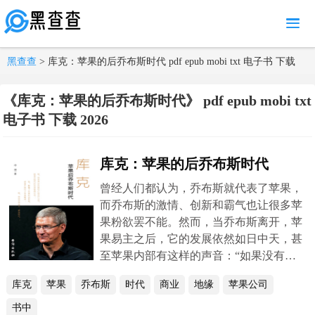
MENU
黑查查
> 库克：苹果的后乔布斯时代 pdf epub mobi txt 电子书 下载
2026
《库克：苹果的后乔布斯时代》 pdf epub mobi txt
电子书 下载 2026
库克：苹果的后乔布斯时代
曾经人们都认为，乔布斯就代表了苹果，
而乔布斯的激情、创新和霸气也让很多苹
果粉欲罢不能。然而，当乔布斯离开，苹
果易主之后，它的发展依然如日中天，甚
至苹果内部有这样的声音：“如果没有蒂
姆库克，也就没有今天的苹果。”乔布斯
库克
苹果
乔布斯
时代
商业
地缘
苹果公司
之后，库克成为了苹果的顶梁柱，可能他
没有乔帮主的激情霸气，但是他拥有属于
书中