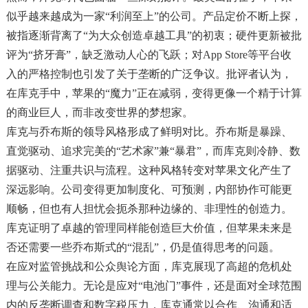
似乎越来越成为一家“利润至上”的公司。产品定价不断上探，
被指逐渐背离了“为大众创造卓越工具”的初衷；硬件更新被批
评为“挤牙膏”，缺乏激动人心的飞跃；对App Store等平台收
入的严格控制也引发了关于垄断的广泛争议。批评者认为，
在库克手中，苹果的“魔力”正在减弱，变得更像一个精于计算
的商业巨人，而非改变世界的梦想家。
库克与乔布斯的领导风格形成了鲜明对比。乔布斯是暴躁、
直觉驱动、追求完美的“艺术家”兼“暴君”，而库克则冷静、数
据驱动、注重共识与流程。这种风格转变对苹果文化产生了
深远影响。公司变得更加制度化、可预测，内部协作可能更
顺畅，但也有人担忧会扼杀那种边缘的、非理性的创造力。
库克证明了卓越的管理同样能创造巨大价值，但苹果未来是
否还需要一些乔布斯式的“混乱”，仍是值得思考的问题。
在应对监管挑战和公众舆论方面，库克展现了高超的危机处
理与公关能力。无论是应对“电池门”事件，还是面对全球范围
内的反垄断调查和数字税压力，库克通常以合作、沟通和适