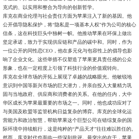
克式的、以实用和整合为导向的创新哲学。
库克在商业伦理与社会责任方面为苹果注入了新的基因。他
公开倡导隐私保护，将“隐私是一项基本人权”作为公司的核心
信条，这在科技巨头中独树一帜。他推动苹果在环保上做出
坚定承诺，致力于实现供应链和产品的碳中和。同时，作为
一位公开的同性恋CEO，他在多元化与包容性上的倡导也影
响了企业文化。这些举措不仅塑造了苹果更具责任感的公众
形象，也在一定程度上引领了科技行业的价值观转向。
库克在全球市场的开拓上展现了卓越的战略眼光。他敏锐地
意识到中国等新兴市场的巨大潜力，并亲自投入大量精力巩
固与当地政府、供应商和消费者的关系。在他的任内，大中
华区成长为苹果最重要的市场之一。同时，他也成功应对了
与美国及欧盟等监管机构日益复杂的博弈。库克的全球化运
营能力和政治智慧，帮助苹果这个巨型公司在错综复杂的国
际环境中持续航行，这是纯粹的“产品天才”往往难以胜任的。
然而，库克时代也面临一些深刻批评。最突出的在于，苹果