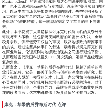
Music、iCloud）的迅猛增长如何成为公司新的增长引擎。同
时，也不回避对iPhone创新节奏放缓、汽车等“登月项目”的坎
坷、以及中国市场竞争加剧等问题的探讨。书中特别分析了
库克如何引领苹果跨越从“革命性产品驱动”到“生态系统与服
务驱动”的战略转型，这一转型深刻定义了苹果的当下与未
来。
此外，本书花费了大量篇幅探讨库克时代所面临的复杂外部
环境与重大考验。这包括与美国政府的加密技术对决、全球
税务争议、供应链劳工权益的审视，以及地缘政治摩擦带来
的挑战。通过这些具体事件的叙述，读者得以洞见库克如何
在商业利益、伦理原则与地缘政治现实之间进行艰难平衡，
从而理解当代跨国科技巨头CEO所扮演的、远超产品经理的
复杂角色。
总而言之，《库克：苹果的后乔布斯时代》超越了简单的商
业传记范畴。它是一部关于传承与创新的深度案例研究，揭
示了在巨人阴影下领导的艺术，以及一家公司如何在保持核
心灵魂的同时，为实现可持续增长而进行必要的演变。对于
任何对科技行业、企业领导力、品牌管理或现代商业史感兴
趣的读者而言，这本书都提供了极具价值的洞察与启发。
库克：苹果的后乔布斯时代 点评