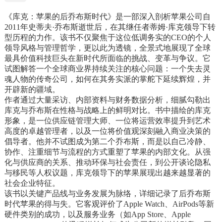
他的睿智、温和、细腻和灵活。他带领着
《库克：苹果的后乔布斯时代》是一部深入剖析苹果公司自
苹果攀上了另一个巅峰，甚至这个巅峰，
2011年史蒂夫·乔布斯逝世后，在其继任者蒂姆·库克领导下转
是乔帮主也无法做到的。而库克，也并非
型历程的力作。该书不仅聚焦于这位低调务实的CEO的个人
乔帮主二代，而是在做他自己。他带领的
领导风格与管理哲学，更以此为透镜，全景式地展现了全球
苹果，也逐渐属于他。
最具价值科技巨头在新时代所面临的挑战、变革与争议。它
试图解答一个全球商业界持续关注的核心问题：一个失去灵
魂人物的传奇公司，如何在其务实派的掌舵下延续辉煌，并
开辟新的疆域。
作者通过大量采访、内部资料与财务数据分析，细腻勾勒出
库克与乔布斯在性格与战略上的鲜明对比。书中描绘的库克
形象，是一位供应链管理大师、一位将运营效率提升到艺术
高度的卓越管理者，以及一位将价值观深刻融入商业决策的
倡导者。他并不试图成为第二个乔布斯，而是以自己冷静、
协作、注重细节与流程的方式重塑了苹果的内部文化。从强
化与供应商的关系、推动环保与社会责任，到公开谈论隐私
与移民等人权议题，库克领导下的苹果展现出越来越显著的
社会企业特征。
该书以关键产品线与业务发展为脉络，详细记录了后乔布斯
时代苹果的得与失。它客观评价了Apple Watch、AirPods等新
硬件类别的成功，以及服务业务（如App Store、Apple