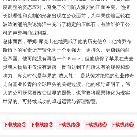
度调整的姿态应对，避免了公司陷入激烈的正面冲突。他擅
长以理性和克制的形象出现在公众面前，为苹果这艘巨轮在
波涛汹涌的舆论海洋中充当了稳定的压舱石，有效维护了公
司的声誉与商业利益。
总体而言，蒂姆·库克出色地完成了他的历史使命：他将乔布
斯留下的宝贵遗产转化为一个更强大、更持久、更赚钱的商
业帝国。他可能没有再造一个iPhone，但他确保了苹果在失去
灵魂人物后不仅没有衰落，反而达到了前所未有的规模和影
响力。库克时代是苹果的“成人礼”，是从惊才绝艳的创业传奇
走向基业长青的全球巨头的关键过渡。他的领导证明了，伟
大的公司既需要改变世界的愿景，也需要将愿景转化为现实
世界的、可持续成功的卓越运营与管理智慧。
下载线路①
下载线路②
下载线路③
下载线路④
下载线路⑤