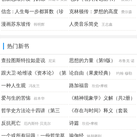
萧
信念 : 人生每一步都算数（珍
物国际名人研究中心编著
克林顿传：梦想的高度
费尔森
藏版）
漫画苏东坡传
塔尔
人类音乐简史
雷殿生
韩明辉
王志鑫
热门新书
查拉图斯特拉如是说
思想的力量（第9版）
尼采
布鲁克·诺
跟大卫·哈维读《资本论》（第
埃尔·穆尔 肯尼思·布鲁德
论自由（果麦经典）
约翰·穆勒
一卷）
一种人生观
路加福音
[英]大卫·哈维
冯友兰
坎伯•摩根
爱与生的苦恼
《精神现象学》义解（共2册）
叔本华
哲学史方法论十四讲（第三
《存在与时间》释义（套装
庄振华
版）
上、下册）
反抗死亡
诗篇
邓晓芒
张汝伦
厄内斯特·贝克尔
坎伯•摩根
一个或所有问题：一份哲学草
瑜伽经
钵颠阇利