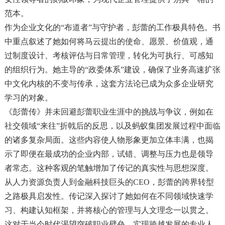
范本。
作为企业文化的“布道者”与守护者，彭蕾的工作极具特色。书
中重点叙述了她如何将马云提出的使命、愿景、价值观，通
过制度设计、考核评估与日常管理，转化为可执行、可感知
的组织行为。她主导的“政委体系”建设，确保了业务高速扩张
中文化内核的不变与传承，这套方法论已成为众多企业研究
学习的对象。
《彭蕾传》并未回避彭蕾职业生涯中的挑战与争议，例如在
社交领域“来往”折戟后的反思，以及蚂蚁集团发展过程中面临
的诸多复杂局面。这些内容使人物形象更加立体丰满，也揭
示了即便在最成功的企业内部，试错、调整与压力也是领导
者常态。这种客观的笔触增加了传记的真实性与思想深度。
从人力资源负责人到金融科技巨头的CEO，彭蕾的跨界转型
之路极具启发性。传记深入探讨了她如何在不同领域快速学
习、构建认知框架，并将核心的管理与人文理念一以贯之。
这对于当今时代渴望突破职业壁垒、实现跨越发展的专业人