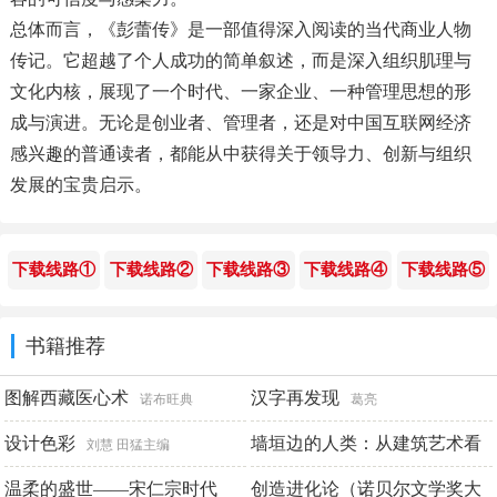
总体而言，《彭蕾传》是一部值得深入阅读的当代商业人物
传记。它超越了个人成功的简单叙述，而是深入组织肌理与
文化内核，展现了一个时代、一家企业、一种管理思想的形
成与演进。无论是创业者、管理者，还是对中国互联网经济
感兴趣的普通读者，都能从中获得关于领导力、创新与组织
发展的宝贵启示。
下载线路①
下载线路②
下载线路③
下载线路④
下载线路⑤
书籍推荐
图解西藏医心术
汉字再发现
诺布旺典
葛亮
设计色彩
墙垣边的人类：从建筑艺术看
刘慧 田猛主编
人类文明
温柔的盛世——宋仁宗时代
创造进化论（诺贝尔文学奖大
尉陈