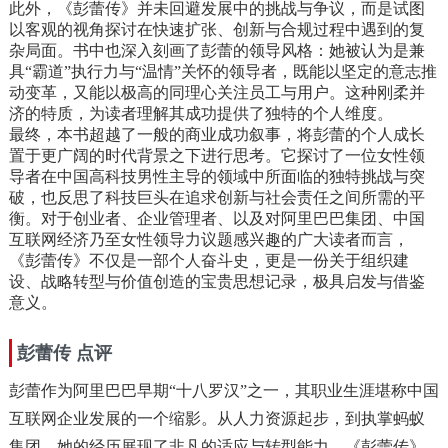
此外，《彭蕾传》并未回避发展中的挑战与争议，而是试图
以客观的视角探讨在快速扩张、创新与合规过程中遇到的复
杂局面。书中也深入刻画了彭蕾的领导风格：她被认为是兼
具“霸道”执行力与“温情”关怀的领导者，既能以坚定的意志推
动变革，又能以极高的同理心关注员工与用户。这种刚柔并
济的特质，为读者理解其成功提供了独特的个人维度。
最终，本书超越了一般的商业成功叙事，将彭蕾的个人成长
置于更广阔的时代背景之下进行思考。它探讨了一位女性领
导者在中国高科技男性主导的领域中所面临的独特挑战与突
破，也反思了科技巨头在追求创新与社会责任之间所需的平
衡。对于创业者、企业管理者、以及对阿里巴巴集团、中国
互联网经济乃至女性领导力议题感兴趣的广大读者而言，
《彭蕾传》不仅是一部个人奋斗史，更是一份关于组织建
设、战略转型与价值创造的宝贵思想记录，极具启发与借鉴
意义。
彭蕾传 点评
彭蕾作为阿里巴巴早期“十八罗汉”之一，其职业生涯堪称中国
互联网企业发展的一个缩影。从人力资源起步，到执掌蚂蚁
集团，她的经历展现了非凡的适应与转型能力。《彭蕾传》