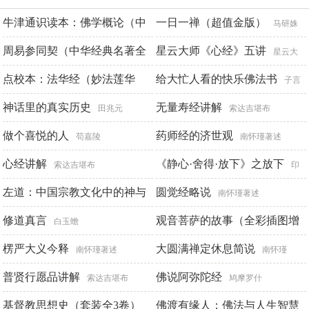
牛津通识读本：佛学概论（中
一日一禅（超值金版）
马研姝
文版）
周易参同契（中华经典名著全
星云大师《心经》五讲
关大眠
星云大
本全注全译）
点校本：法华经（妙法莲华
师
给大忙人看的快乐佛法书
章伟文译注
子言
经）
神话里的真实历史
无量寿经讲解
鸠摩罗什
田兆元
索达吉堪布
做个喜悦的人
药师经的济世观
苟嘉陵
南怀瑾著述
心经讲解
《静心·舍得·放下》之放下
索达吉堪布
印
左道：中国宗教文化中的神与
光法师
圆觉经略说
南怀瑾著述
魔
修道真言
观音菩萨的故事（全彩插图增
[美]万志英
白玉蟾
修本）
楞严大义今释
大圆满禅定休息简说
曼陀罗室主人
南怀瑾著述
南怀瑾
普贤行愿品讲解
佛说阿弥陀经
索达吉堪布
鸠摩罗什
基督教思想史（套装全3卷）
佛渡有缘人：佛法与人生智慧