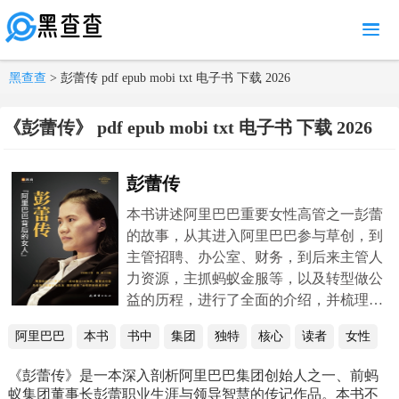
MENU
黑查查
> 彭蕾传 pdf epub mobi txt 电子书 下载 2026
《彭蕾传》 pdf epub mobi txt 电子书 下载 2026
彭蕾传
本书讲述阿里巴巴重要女性高管之一彭蕾
的故事，从其进入阿里巴巴参与草创，到
主管招聘、办公室、财务，到后来主管人
力资源，主抓蚂蚁金服等，以及转型做公
益的历程，进行了全面的介绍，并梳理了
其作为优秀职场女性，在成长过程中的一
阿里巴巴
本书
书中
集团
独特
核心
读者
女性
些优秀特质，如执行力、职业素养、品
格、人生追求等，以激励女性读者取得更
《彭蕾传》是一本深入剖析阿里巴巴集团创始人之一、前蚂
大的职业成就。从中，既能从一个侧面了
蚁集团董事长彭蕾职业生涯与领导智慧的传记作品。本书不