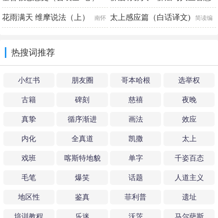
（大全集）
花雨满天 维摩说法（上）
太上感应篇（白话译文)
胡斯都•L.冈察雷斯
吴光远 叶舟
南怀
简读编
瑾著述
辑组 佚名
热搜词推荐
小红书
朋友圈
哥本哈根
选举权
古籍
碑刻
慈禧
夜晚
真挚
循序渐进
画法
效应
内化
全真道
凯撒
太上
戏班
喀斯特地貌
单字
千姿百态
毛笔
爆笑
话题
人道主义
地区性
鉴真
菲利普
遗址
培训教程
乐迷
沃茨
马尔萨斯