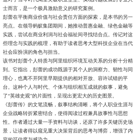
士而言，是一个极具激励意义的研究案例。
彭蕾在平衡商业价值与社会责任方面的探索，是本书的另一
亮点。在领导蚂蚁集团期间，她推动普惠金融、绿色金融等
实践，尝试在商业利润与社会福祉间寻找结合点。传记对这
些理念与实践的梳理，有助于读者思考大型科技企业在当代
社会应扮演的角色与担当。
该书对彭蕾个人特质与阿里组织环境互动关系的分析十分精
到。它指出，彭蕾的成功既源于其个人的洞察力、韧性与同
理心，也离不开阿里早期提供的相对开放、容许试错的平
台。这种个人与时代、个体与组织相互成就的叙事，避免
了“英雄史观”的片面性，呈现出更宏大的历史图景。
《彭蕾传》的文笔流畅，叙事结构清晰，将个人职业生涯与
企业战略转折紧密结合，使得阅读过程兼具故事性与思想
性。作者通过大量一手资料与访谈，还原了许多关键历史场
景，让读者得以窥见重大决策背后的思考与博弈，增强了内
容的可信度与感染力。