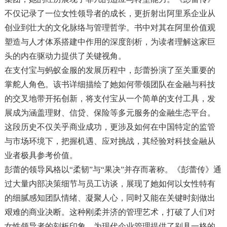
不仅记录了一位女性领导者的成长，更折射出阿里系企业从
创业到壮大的文化脉络与管理哲学。书中对其在阿里价值观
塑造与人才体系搭建中作用的深度剖析，为读者理解这家巨
头的内在驱动力提供了关键视角。
在支付宝与蚂蚁金服的发展历程中，彭蕾扮演了至关重要的
掌舵人角色。该书详细描绘了她如何带领团队在金融与科技
的交叉地带开拓创新，将支付宝从一个简单的支付工具，发
展成为涵盖理财、信贷、保险等多元服务的金融生态平台。
这段历史不仅关乎商业成功，更涉及如何在中国特定的监管
与市场环境下，把握机遇、应对挑战，其经验对科技金融从
业者极具参考价值。
彭蕾的领导风格以“柔韧”与“果决”并存而著称。《彭蕾传》通
过大量内部决策细节与员工访谈，展现了她如何以女性特有
的细腻感知团队情绪、凝聚人心，同时又能在关键时刻做出
艰难的商业决断。这种刚柔并济的管理艺术，打破了人们对
女性领导者的刻板印象，为现代企业管理提供了别具一格的