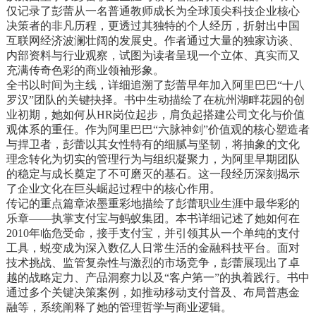
解阿里巴巴创业发展的过程，也能让读者
仅记录了彭蕾从一名普通教师成长为全球顶尖科技企业核心
以彭蕾为榜样，做一名优秀的职场女性。
决策者的非凡历程，更透过其独特的个人经历，折射出中国
互联网经济波澜壮阔的发展史。作者通过大量的独家访谈、
内部资料与行业观察，试图为读者呈现一个立体、真实而又
充满传奇色彩的商业领袖形象。
全书以时间为主线，详细追溯了彭蕾早年加入阿里巴巴“十八
罗汉”团队的关键抉择。书中生动描绘了在杭州湖畔花园的创
业初期，她如何从HR岗位起步，肩负起搭建公司文化与价值
观体系的重任。作为阿里巴巴“六脉神剑”价值观的核心塑造者
与捍卫者，彭蕾以其女性特有的细腻与坚韧，将抽象的文化
理念转化为切实的管理行为与组织凝聚力，为阿里早期团队
的稳定与成长奠定了不可磨灭的基石。这一段经历深刻揭示
了企业文化在巨头崛起过程中的核心作用。
传记的重点篇章浓墨重彩地描绘了彭蕾职业生涯中最华彩的
乐章——执掌支付宝与蚂蚁集团。本书详细记述了她如何在
2010年临危受命，接手支付宝，并引领其从一个单纯的支付
工具，蜕变成为深入数亿人日常生活的金融科技平台。面对
技术挑战、监管复杂性与激烈的市场竞争，彭蕾展现出了卓
越的战略定力、产品洞察力以及“客户第一”的执着践行。书中
通过多个关键决策案例，如推动移动支付普及、布局普惠金
融等，系统阐释了她的管理哲学与商业逻辑。