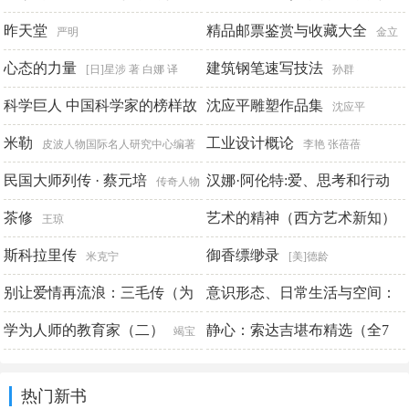
（1022-1063）
系）
昨天堂
精品邮票鉴赏与收藏大全
雪满弓刀
[法]亨利·柏格森
严明
金立
心态的力量
生 侯熙良 双福
建筑钢笔速写技法
[日]星涉 著 白娜 译
孙群
科学巨人 中国科学家的榜样故
沈应平雕塑作品集
沈应平
事 华罗庚
米勒
工业设计概论
松鹰 顾迈男
皮波人物国际名人研究中心编著
李艳 张蓓蓓
民国大师列传 · 蔡元培
汉娜·阿伦特:爱、思考和行动
传奇人物
编辑部
茶修
艺术的精神（西方艺术新知）
王寅丽
王琼
斯科拉里传
御香缥缈录
罗伯特·亨莱
米克宁
[美]德龄
别让爱情再流浪：三毛传（为
意识形态、日常生活与空间：
什么我们如此想成为三毛？因
西方马克思主义社会再生产理
学为人师的教育家（二）
静心：索达吉堪布精选（全7
竭宝
为她一生不舍爱与自由，决定
论研究
册）
峰
林密
索达吉堪布
热门新书
了自己的人生。）
朱云乔