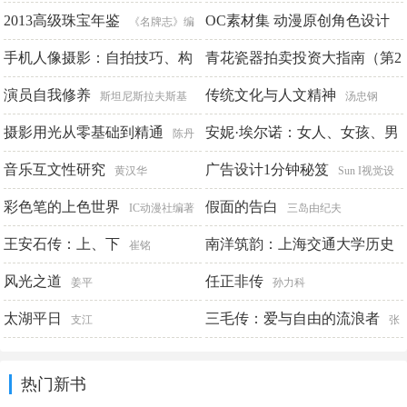
例应用解析
国
2013高级珠宝年鉴
OC素材集 动漫原创角色设计
张鑫
《名牌志》编
头部篇
辑部
手机人像摄影：自拍技巧、构
青花瓷器拍卖投资大指南（第2
哒哒猫
图取景与造型摆姿260招
版）
演员自我修养
传统文化与人文精神
雷波
叶佩兰顾问 陈润民主编 赵友厚执
斯坦尼斯拉夫斯基
汤忠钢
行主编
摄影用光从零基础到精通
安妮·埃尔诺：女人、女孩、男
陈丹
人套装三本
丹
音乐互文性研究
广告设计1分钟秘笈
[法]安妮·埃尔诺
黄汉华
Sun I视觉设
彩色笔的上色世界
计编著
假面的告白
IC动漫社编著
三岛由纪夫
王安石传：上、下
南洋筑韵：上海交通大学历史
崔铭
建筑品读
风光之道
任正非传
曹永康
姜平
孙力科
太湖平日
三毛传：爱与自由的流浪者
支江
张
曦贤
热门新书