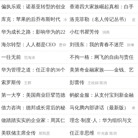
偏执乐观：诺基亚转型的创业
香港四大家族崛起真相：白手
式领导力
起家到富可敌国|创业投资赚钱
库克：苹果的后乔布斯时代
洛克菲勒（名人传记丛书）
李思拓 凯瑟琳·弗雷德曼
冷
皮
必读书
湖
华为成长之路：影响华为的22
波人物国际名人研究中心编著
小红书瞿芳传
临在书院
润商
个关键事件
海尔转型：人人都是CEO
刘强东：我的青春不迷茫
邓斌
曹仰
孙琳
锋
一往无前
不拘一格：网飞的自由与责任
范海涛
工作法
华为管理之道：任正非的36个
美第奇金融家族——金钱、艺
里德·哈斯廷斯 艾琳·迈耶
管理高频词
术与权力
索罗斯传
彭蕾传
邓斌
[英]蒂姆·帕克斯
王辉
王桂娟 陈润
第一大亨：美国商业巨擘范德
蚂蚁金服：从支付宝到新金融
比尔特的伟大人生（全集）
生态圈
借力咨询：德邦成长背后的秘
马化腾内部讲话（最新版）
廉薇 边慧 苏向辉 曹鹏程
希
密
做踏踏实实的企业家：周其仁
文
理念·制度·人：华为组织与文
T·J·斯泰尔斯
官同良 王祥伍
随访以色列七夕谈
化的底层逻辑
美联储主席全传
任正非思维
贾林男
田涛
斯凯恩
叶光森 陈润