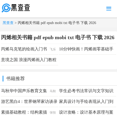
MENU
黑查查
> 丙烯相关书籍 pdf epub mobi txt 电子书 下载 2026
丙烯相关书籍 pdf epub mobi txt 电子书 下载 2026
丙烯马克笔的绘画入门书
10分钟快画！丙烯画零基础手
飞乐
绘入门
鸟
意境之国 浪漫丙烯画入门教程
梁艳编著
小人阿雅埃倩
书籍推荐
马秋华中国声乐教育文集
学生必考书法常识与文字知识
马秋
一本通
华
游艺黑白4：世界钢琴家访谈录
家具设计与手绘表现从入门到
高育娟
（1968-1990）
精通
素描基础教程：结构素描
设计攻略：设计基本原理与案
焦元溥
设计手绘教育中心编著
张恒