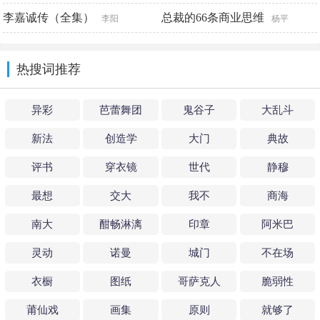
李嘉诚传（全集）
总裁的66条商业思维
李阳
杨平
热搜词推荐
异彩
芭蕾舞团
鬼谷子
大乱斗
新法
创造学
大门
典故
评书
穿衣镜
世代
静穆
最想
交大
我不
商海
南大
酣畅淋漓
印章
阿米巴
灵动
诺曼
城门
不在场
衣橱
图纸
哥萨克人
脆弱性
莆仙戏
画集
原则
就够了