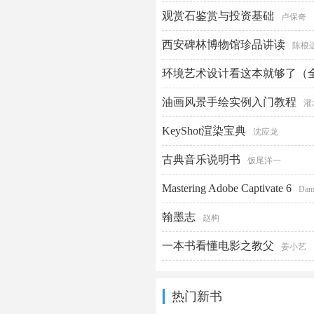
邮简卷
观赏石鉴赏与投资基础
狄超英
卢保奇
西安碑林博物馆珍品讲读
陈根
环境艺术设计看这本就够了（
油画风景手绘实例入门教程
灌
KeyShot渲染宝典
沈应龙
古典音乐说明书
饭尾洋一
Mastering Adobe Captivate 6
Dam
翰墨志
赵构
一本书看懂电影之教父
姜小艺
热门新书