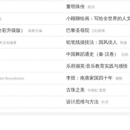
董明珠传
陈润
小顾聊绘画：写给全世界的人文
远
全彩升级版）
巴黎圣母院
陈根主编
[法]雨果
铅笔线描技法：国风佳人
木文化编著
陈婕
中国舞蹈通史（秦·汉卷）
彭松
乐府撷英:音乐教育实践与感悟
李煜：南唐家国四十年
ien Bruyndonckx
滕毅
古珠之美
许丽虹 梁慧
设计思维与方法
叶丹