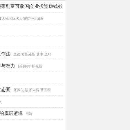
家到富可敌国|创业投资赚钱必
波人物国际名人研究中心编著
工作法
里德·哈斯廷斯 艾琳·迈耶
术与权力
[英]蒂姆·帕克斯
生态圈
廉薇 边慧 苏向辉 曹鹏程
文
化的底层逻辑
田涛