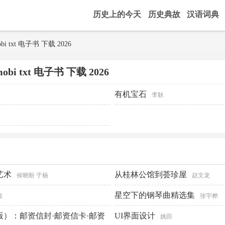
历史上的今天
历史典故
汉语词典
bi txt 电子书 下载 2026
bi txt 电子书 下载 2026
有机宝石
李耿
艺术
从桂林公馆到荟珍屋
侯晓盼 于杨
赵文龙
星空下的钢琴曲精选集
毅
张宇桦
版）：邮资信封·邮资信卡·邮资
UI界面设计
姚田