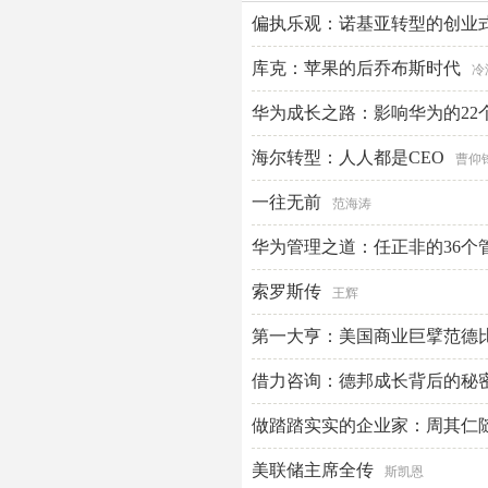
偏执乐观：诺基亚转型的创业
库克：苹果的后乔布斯时代
冷
华为成长之路：影响华为的22
海尔转型：人人都是CEO
曹仰
一往无前
范海涛
华为管理之道：任正非的36个
索罗斯传
王辉
第一大亨：美国商业巨擘范德
斯泰尔斯
借力咨询：德邦成长背后的秘
做踏踏实实的企业家：周其仁
美联储主席全传
斯凯恩