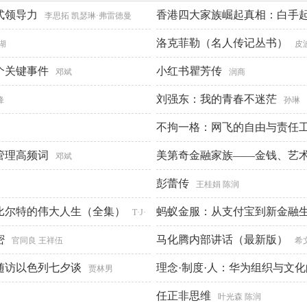
式领导力
香港四大家族崛起真相：白手起
李思拓 凯瑟琳·弗雷德曼
读书
洛克菲勒（名人传记丛书）
临在书院
湖
皮
个关键事件
小红书瞿芳传
邓斌
润商
刘强东：我的青春不迷茫
锋
孙琳
不拘一格：网飞的自由与责任
管理高频词
美第奇金融家族——金钱、艺
邓斌
彭蕾传
王桂娟 陈润
比尔特的伟大人生（全集）
蚂蚁金服：从支付宝到新金融
T·J·
密
马化腾内部讲话（最新版）
官同良 王祥伍
希
随访以色列七夕谈
理念·制度·人：华为组织与文
贾林男
任正非思维
叶光森 陈润