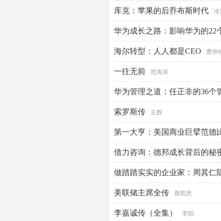
库克：苹果的后乔布斯时代
冷
华为成长之路：影响华为的22
海尔转型：人人都是CEO
曹仰
一往无前
范海涛
华为管理之道：任正非的36个
索罗斯传
王辉
第一大亨：美国商业巨擘范德
斯泰尔斯
借力咨询：德邦成长背后的秘
做踏踏实实的企业家：周其仁
美联储主席全传
斯凯恩
李嘉诚传（全集）
李阳