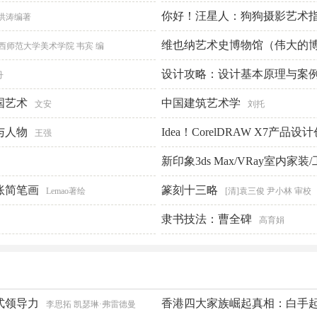
你好！汪星人：狗狗摄影艺术
方闻 著
 洪涛编著
维也纳艺术史博物馆（伟大的博
西师范大学美术学院 韦宾 编
设计攻略：设计基本原理与案
丹
国艺术
中国建筑艺术学
文安
刘托
与人物
Idea！CorelDRAW X7产品
王强
新印象3ds Max/VRay室内
账简笔画
思旻编著
篆刻十三略
Lemao著绘
[清]袁三俊 尹小林 审校
隶书技法：曹全碑
高育娟
式领导力
香港四大家族崛起真相：白手起
李思拓 凯瑟琳·弗雷德曼