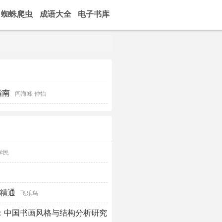
蜘蛛爬虫
成语大全
电子书库
指南
闫海峰 仲怡
学民
门到精通
飞乐鸟
：中国书画风格与结构分析研究