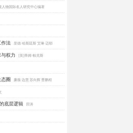
波人物国际名人研究中心编著
工作法
里德·哈斯廷斯 艾琳·迈耶
术与权力
[英]蒂姆·帕克斯
生态圈
廉薇 边慧 苏向辉 曹鹏程
文
化的底层逻辑
田涛