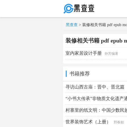
黑查查
> 装修相关书籍 pdf epub mo
装修相关书籍 pdf epub mo
室内家居设计手册
孙芳编著
书籍推荐
寻访山西古庙：晋中、晋北篇
“小书大传承”非物质文化遗产
村寨里的纸文明：中国少数民
五卷）
世界装饰艺术（上册）
乔晓光主编
邢春如