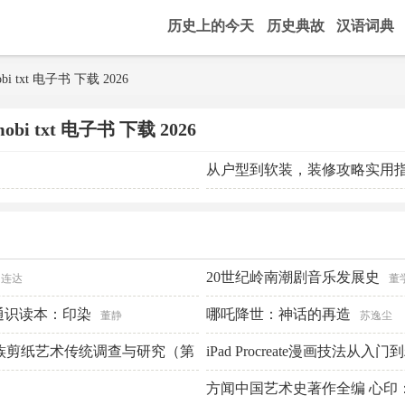
历史上的今天
历史典故
汉语词典
bi txt 电子书 下载 2026
bi txt 电子书 下载 2026
从户型到软装，装修攻略实用
20世纪岭南潮剧音乐发展史
连达
董
通识读本：印染
哪吒降世：神话的再造
董静
苏逸尘
族剪纸艺术传统调查与研究（第
iPad Procreate漫画技法从入
方闻中国艺术史著作全编 心印