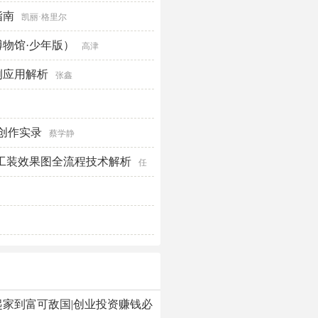
指南
凯丽·格里尔
物馆·少年版）
高津
例应用解析
张鑫
设计创作实录
蔡学静
家装/工装效果图全流程技术解析
任
家到富可敌国|创业投资赚钱必