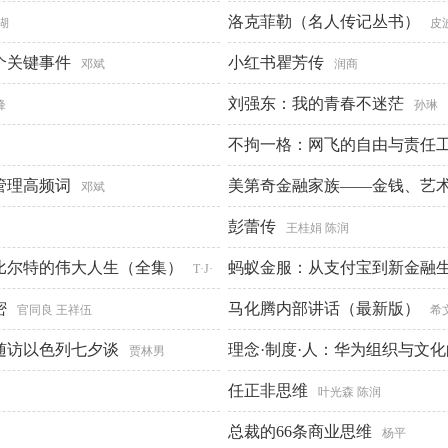
读书
洛克菲勒（名人传记丛书）
临在书院
湖
皮
个关键事件
小红书瞿芳传
邓斌
润商
刘强东：我的青春不迷茫
锋
孙琳
不拘一格：网飞的自由与责任
管理高频词
美第奇金融家族——金钱、艺
邓斌
彭蕾传
王桂娟 陈润
比尔特的伟大人生（全集）
蚂蚁金服：从支付宝到新金融
T·J·
密
马化腾内部讲话（最新版）
官同良 王祥伍
希
随访以色列七夕谈
理念·制度·人：华为组织与文
贾林男
任正非思维
叶光森 陈润
总裁的66条商业思维
杨平