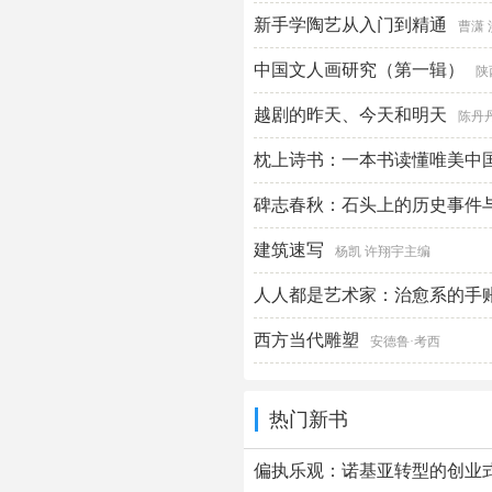
新手学陶艺从入门到精通
曹潇
中国文人画研究（第一辑）
陕
越剧的昨天、今天和明天
陈丹
枕上诗书：一本书读懂唯美中
碑志春秋：石头上的历史事件
建筑速写
杨凯 许翔宇主编
人人都是艺术家：治愈系的手
西方当代雕塑
安德鲁·考西
热门新书
偏执乐观：诺基亚转型的创业