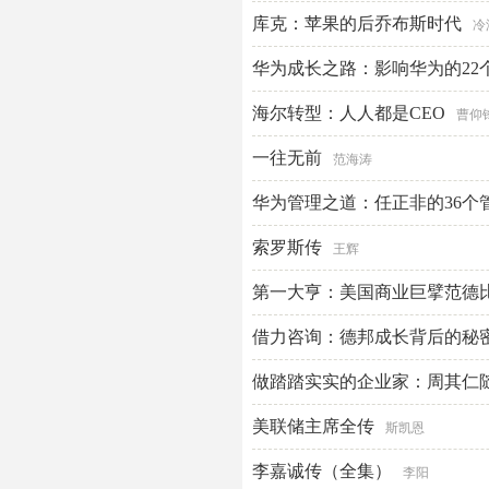
库克：苹果的后乔布斯时代
冷
华为成长之路：影响华为的22
海尔转型：人人都是CEO
曹仰
一往无前
范海涛
华为管理之道：任正非的36个
索罗斯传
王辉
第一大亨：美国商业巨擘范德
斯泰尔斯
借力咨询：德邦成长背后的秘
做踏踏实实的企业家：周其仁
美联储主席全传
斯凯恩
李嘉诚传（全集）
李阳