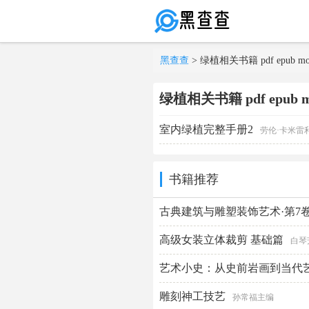
黑查查
> 绿植相关书籍 pdf epub mo
绿植相关书籍 pdf epub mo
室内绿植完整手册2
劳伦·卡米雷
书籍推荐
古典建筑与雕塑装饰艺术·第7
高级女装立体裁剪 基础篇
白琴
艺术小史：从史前岩画到当代
雕刻神工技艺
孙常福主编