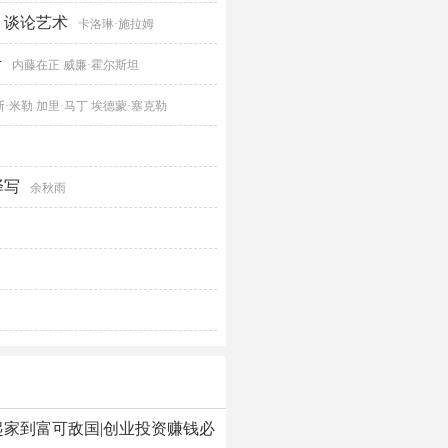
、谈论艺术
卡洛琳·施拉姆
考
内藤在正 威廉·霍尔斯坦
斯·米勒 加里·马丁 埃德蒙·塞克勒
译写
余秋雨
家到富可敌国|创业投资赚钱必