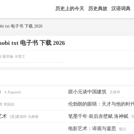
历史上的今天
历史典故
汉语词典
bi txt 电子书 下载 2026
bi txt 电子书 下载 2026
利 索菲娅·卡普兰
卷
跟小元谈中国建筑
A.Raguenet
王镇华
伦勃朗的眼睛：天才与他的时
芳 章国信
艺术
笔墨千年·前后赤壁赋 洛神赋
[英]夏洛特·马林斯
电影艺术：谛观与凝思
杨云