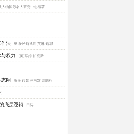
波人物国际名人研究中心编著
工作法
里德·哈斯廷斯 艾琳·迈耶
术与权力
[英]蒂姆·帕克斯
生态圈
廉薇 边慧 苏向辉 曹鹏程
文
化的底层逻辑
田涛