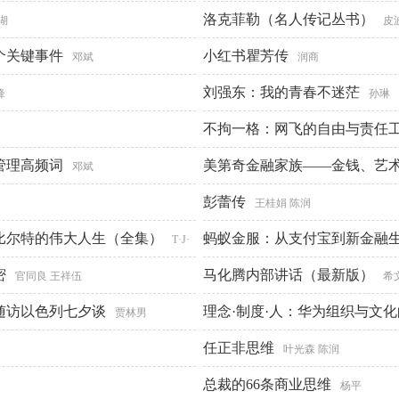
读书
洛克菲勒（名人传记丛书）
临在书院
湖
皮
个关键事件
小红书瞿芳传
邓斌
润商
刘强东：我的青春不迷茫
锋
孙琳
不拘一格：网飞的自由与责任
管理高频词
美第奇金融家族——金钱、艺
邓斌
彭蕾传
王桂娟 陈润
比尔特的伟大人生（全集）
蚂蚁金服：从支付宝到新金融
T·J·
密
马化腾内部讲话（最新版）
官同良 王祥伍
希
随访以色列七夕谈
理念·制度·人：华为组织与文
贾林男
任正非思维
叶光森 陈润
总裁的66条商业思维
杨平