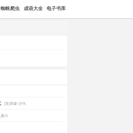
蜘蛛爬虫
成语大全
电子书库
代
[英]西蒙·沙玛
孔蓁川