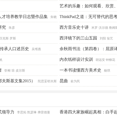
艺术的乐趣：如何观看、欣赏
人才培养教学日志暨作品集
ThinkPad之道：无可替代的思
朱晓
研究
西方音乐史十讲
朱彦
米罗·沃尔德 詹姆
西洋镜下的三山五园
历克斯·罗斯
刘阳 翁艺
遗传承人口述历史
余秋雨书法（第四卷）：屈原
吴维惠
内衣纸样设计实训
帆
胡远安 钟柳花
者
一本书读懂西方美术史
忻榕 琼·皮尔斯
杨琪
夫斯基文集2015）
昆曲
陀思妥耶夫斯
俞为民
式领导力
香港四大家族崛起真相：白手起
李思拓 凯瑟琳·弗雷德曼