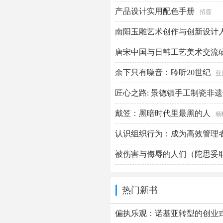
产品设计实用配色手册
招霞
南阳玉雕艺术创作与创新设计
红
唐宋中国与日韩工艺美术交流
余下只有噪音：聆听20世纪
亚
匠心之路: 景德镇手工制瓷非
戴笠：黑暗时代里最黑的人
杨
认识组织行为：成为高效管理
被伤害与侮辱的人们（陀思妥耶
基
热门新书
偏执乐观：诺基亚转型的创业