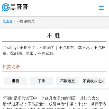
MENU
黑查查
> 不胜 的意思
不胜
bù shèng①承担不了：不胜酒力｜不胜其苦。②不尽：不胜枚
举。③副词。非常：不胜感激。
相关词语
世模
下班
不欺暗室
不费吹灰之力
"不胜"是现代汉语中一个颇具表现力的词语，其核心含义
是“承担不起；不能忍受”，或引申为“非常；十分”，常用于表