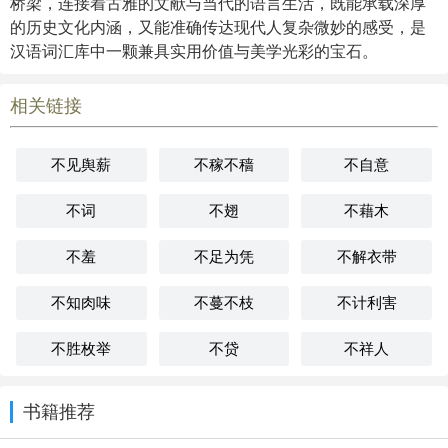
桥梁，连接着古雅的文献与当代的语言生活，既能承载深厚
的历史文化内涵，又能准确传达现代人复杂微妙的感受，是
汉语词汇库中一颗兼具实用价值与美学光彩的宝石。
相关链接
不见舆薪
不稼不穑
不自意
不词
不翅
不藉木
不羞
不足为凭
不解衣带
不知肉味
不蔓不枝
不计利害
不胜枚举
不贷
不祥人
书籍推荐