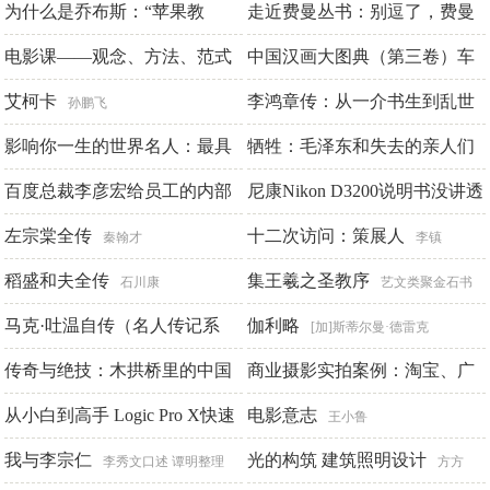
为什么是乔布斯：“苹果教
走近费曼丛书：别逗了，费曼
主”的成功心经
先生！
电影课——观念、方法、范式
中国汉画大图典（第三卷）车
夏言
理查德·费曼 拉尔夫·莱顿
下的经典电影
马乘骑
艾柯卡
李鸿章传：从一介书生到乱世
周隽
顾森
孙鹏飞
枭雄
影响你一生的世界名人：最具
牺牲：毛泽东和失去的亲人们
[清]梁启超
影响力的艺术大师（上）
百度总裁李彦宏给员工的内部
尼康Nikon D3200说明书没讲透
萧枫
顾保孜
主编
邮件
的使用技巧
左宗棠全传
十二次访问：策展人
杨皓
李元摄影机构编著
秦翰才
李镇
稻盛和夫全传
集王羲之圣教序
石川康
艺文类聚金石书
马克·吐温自传（名人传记系
画馆
伽利略
[加]斯蒂尔曼·德雷克
列）
传奇与绝技：木拱桥里的中国
商业摄影实拍案例：淘宝、广
马克·吐温 著
营造智慧
告摄影、专业摄影进阶通用
从小白到高手 Logic Pro X快速
电影意志
刘妍
王小鲁
（第2版）
上手教程
我与李宗仁
光的构筑 建筑照明设计
刘君武
陈飞
李秀文口述 谭明整理
方方