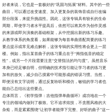
好者来说，它也是一套极好的“巩固与拓展”材料。其中的一些
曲目，可以通过改变速度、加入更复杂的装饰音或自行改编
部分段落，来提升挑战性。因此，这张专辑具有较长的生命
周期，即使学习者水平提高后，依然可以将其作为创作灵感
的来源或即兴演奏的基础框架，从中挖掘出新的练习乐趣。
从教学体系的角度看，如果能够为每首单曲搭配简要的练习
要点提示或常见难点解析，这张专辑的实用性将会更上一层
楼。例如，指出某首曲子的练习重点在于“拇指低音的稳定
性”，或另一个片段需要注意“交替指法的均匀度”。虽然音乐
本身已经足够自明，但明确的技术指引能让学习者的练习更
加有的放矢，减少自己摸索中可能形成的错误习惯。当然，
即便没有文字说明，通过反复聆听和模仿，敏锐的学习者也
能自己总结出这些要点。
总体而言，《初学指弹：吉他指弹单曲循环》成功地在一个
专注的领域内做到了极致。它不追求炫技，不贪图风格的大
杂烩，而是紧紧围绕“让初学者能弹下完整、好听的曲子”这一