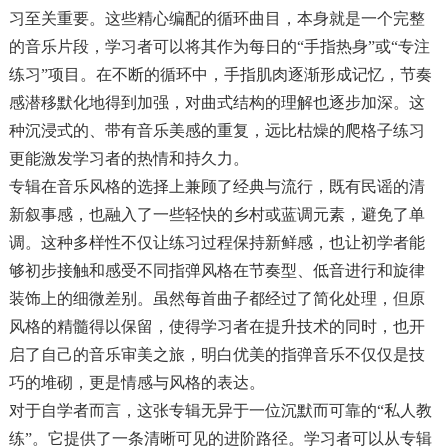
习至关重要。这些精心编配的循环曲目，本身就是一个完整
的音乐片段，学习者可以将其作为每日的“手指热身”或“专注
练习”项目。在不断的循环中，手指肌肉逐渐形成记忆，节奏
感潜移默化地得到加强，对曲式结构的理解也逐步加深。这
种沉浸式的、带有音乐美感的重复，远比枯燥的爬格子练习
更能激发学习者的热情和持久力。
专辑在音乐风格的选择上兼顾了经典与流行，既有民谣的清
新叙事感，也融入了一些轻快的乡村或蓝调元素，避免了单
调。这种多样性不仅让练习过程保持新鲜感，也让初学者能
够初步接触和感受不同指弹风格在节奏型、低音进行和旋律
装饰上的细微差别。虽然每首曲子都经过了简化处理，但原
风格的精髓得以保留，使得学习者在提升技术的同时，也开
启了自己的音乐审美之旅，明白优美的指弹音乐不仅仅是技
巧的堆砌，更是情感与风格的表达。
对于自学者而言，这张专辑无异于一位沉默而可靠的“私人教
练”。它提供了一条清晰可见的进阶路径。学习者可以从专辑