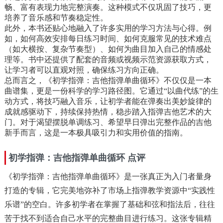
畅、富有表现力地完整演奏。这种模式不仅巩固了技巧，更
培养了音乐感和节奏稳定性。
此外，本书还贴心地融入了许多实用的学习方法与心得。例
如，如何高效安排每日练习时间、如何克服常见的技术难点
（如大横按、复杂节奏型）、如何为曲目加入自己的情感处
理等。书中还提供了配套的音频或视频示范资源获取方式，
让学习者可以直观对照，确保练习方向正确。
总而言之，《初学指弹：吉他指弹单曲循环》不仅仅是一本
曲谱集，更是一份科学的学习路径图。它通过“以曲代练”的生
动方式，将技巧融入音乐，让初学者能在弹奏出美妙旋律的
成就感驱动下，持续保持热情，稳步踏入指弹吉他艺术的大
门。对于渴望摆脱单调练习、希望早日弹出完整作品的吉他
新手而言，这是一本极具吸引力和实用价值的指南。
初学指弹：吉他指弹单曲循环 点评
《初学指弹：吉他指弹单曲循环》是一张真正为入门者量身
打造的专辑，它完美地弥补了市场上指弹教学资源中“实践性
乐谱”的空白。许多初学者在掌握了基础和弦和指法后，往往
苦于找不到适合自己水平的完整曲目进行练习。这张专辑精