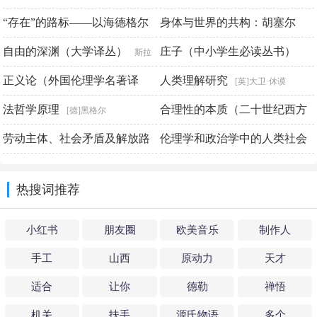
三卷）
“存在”的路标——以海德格尔
托马斯·内格尔
身体与世界的共构：胡塞尔
黑格尔
论形而上学、无和四重整体为
《观念2》中的身体问题
自由的深渊（大学译丛）
庄子（中小学生必读丛书）
王继
斯拉
线索
沃热·齐泽克
正义论（外国伦理学名著译
人类理解研究
陈光绪 席绢 冯冠华 石帅锋
[战国]庄周 著 宁远航 注
[英]大卫·休谟
丛）
法哲学原理
合理性的本质（二十世纪西方
约翰·罗尔斯
[德]黑格尔
哲学经典）
劳动主体、社会矛盾及解放路
伦理学和政治学中的人类社会
[美]罗伯特·诺奇克
径的转型——哈特与奈格里的
（罗素文集）
伯特兰·罗素
热搜词推荐
生命政治哲学研究
张早林
小红书
朋友圈
欧美音乐
制作人
手工
山西
原动力
天才
适合
让你
德勒
禅悟
机关
扶手
源氏物语
多个