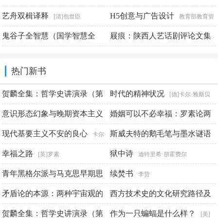
通识读本：陶瓷
艺舟双楫译释
格
H5创意与广告设计
刘莹
[清]包世臣
教育部教育管
鬼谷子全智慧（国学智慧全
理信息中心组编 彭澎主编
屐痕：陕西人艺话剧评论文集
书）
诸葛文
李宣
热门新书
贺麟全集：哲学史讲演录（第
时代的精神状况
[德]卡尔·雅斯贝
四卷）
意识形态幻象与晚期资本主义
尔斯
婚姻可以不必幸福：罗素论两
黑格尔
现实
性价值互动
现代基要主义不安的良心
斯威夫特的鹅毛笔与墨水谜语
包立峰
[英]罗素
卡尔·
亨利
幸福之路
狱中诗
娄林
[英]罗素
迪特里希·朋霍费尔
青年黑格尔派与马克思早期思
续焚书
李贽
想的发展（修订版）
矛盾论的本源：两种宇宙观的
西方技术史的文化研究路径及
侯才
终极较量
其整合
贺麟全集：哲学史讲演录（第
作为一只蝙蝠是什么样？
周鸿仙
陈玉林 陈凡
[美]