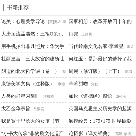
书籍推荐
论美：心理美学导论
国家相册：改革开放四十年的
[英]弗农·李
家国记忆（典藏版）
大唐顶流孟浩然：三拒Offer，
肖邦
新华社《国
王莲凤
选择旷野（轻历史）
家相册》栏目组
用手机拍出非凡照片：华为手
当代岭南文化名家·李孟昱
张梦焕
李孟
机摄影手册
壮丽皇宫：三大故宫的建筑壮
昱
何红玉：是那最好的选择了我
耿春晖
景
胡适的北大哲学课（卷一）
周易（修订版）（上下）
周丽霞 肖东发
何红玉口述 朱江勇编撰
胡
郭彧
适
康德美学文集（注释版）
草莓甜吻
康德
知稔
人类的群星闪耀时
如松《道德经》感悟
茨威格
如松著
太乙金华宗旨
英国马克思主义历史学的起源
吕洞宾
我是寨子里长大的女孩（节
触摸经典：175+175·世界摄影
初庆东
选）
大师原作
“小书大传承”非物质文化遗产
论摄影（译文经典）
扎十一惹
赵迎新主编
苏珊·桑塔