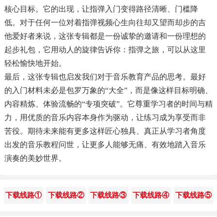
核心目标。它的出现，让指弹入门变得路径清晰、门槛降
低。对于任何一位对着指弹视频心生向往却又望而却步的吉
他爱好者来说，这张专辑都是一份诚挚的邀请和一份理想的
起步礼包，它用动人的旋律告诉你：指弹之旅，可以从这里
轻松愉快地开始。
最后，这张专辑也启发我们对于音乐教育产品的思考。最好
的入门材料未必是包罗万象的“大全”，而是像这样目标明确、
内容精炼、体验流畅的“专项突破”。它尊重学习者的时间与精
力，用优质的音乐内容本身作为驱动，让练习成为享受而非
苦役。期待未来能有更多这样匠心独具、真正从学习者角度
出发的音乐教程问世，让更多人能够无痛、有效地踏入音乐
演奏的美妙世界。
下载线路①
下载线路②
下载线路③
下载线路④
下载线路⑤