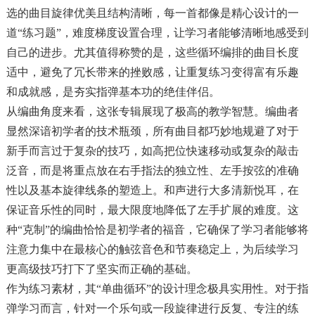
选的曲目旋律优美且结构清晰，每一首都像是精心设计的一
道“练习题”，难度梯度设置合理，让学习者能够清晰地感受到
自己的进步。尤其值得称赞的是，这些循环编排的曲目长度
适中，避免了冗长带来的挫败感，让重复练习变得富有乐趣
和成就感，是夯实指弹基本功的绝佳伴侣。
从编曲角度来看，这张专辑展现了极高的教学智慧。编曲者
显然深谙初学者的技术瓶颈，所有曲目都巧妙地规避了对于
新手而言过于复杂的技巧，如高把位快速移动或复杂的敲击
泛音，而是将重点放在右手指法的独立性、左手按弦的准确
性以及基本旋律线条的塑造上。和声进行大多清新悦耳，在
保证音乐性的同时，最大限度地降低了左手扩展的难度。这
种“克制”的编曲恰恰是初学者的福音，它确保了学习者能够将
注意力集中在最核心的触弦音色和节奏稳定上，为后续学习
更高级技巧打下了坚实而正确的基础。
作为练习素材，其“单曲循环”的设计理念极具实用性。对于指
弹学习而言，针对一个乐句或一段旋律进行反复、专注的练