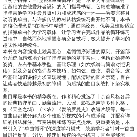
《初学指弹：吉他指弹单曲循环》是一本专为零基础或有一
定基础的吉他爱好者设计的入门指导书籍。它精准地瞄准了
指弹吉他学习中最具吸引力和成就感的一环——演奏完整且
动听的单曲。与许多传统教材从枯燥练习曲开始不同，本书
的核心理念是“在循环中精进”，通过将经典、优美且难度适宜
的指弹单曲作为学习载体，让学习者在完成作品的循环练习
过程中，自然而然地掌握各项必备技巧，极大提升了学习的
趣味性和持续性。
本书在内容编排上独具匠心，遵循循序渐进的原则。开篇部
分系统而精炼地介绍了指弹吉他的基本常识，包括正确持琴
姿势、左右手基本手型、基础乐理（如六线谱与简谱对照识
读）以及必备的指弹基本技巧，如勾弦、击弦、滑音等。这
些基础知识讲解力求直观易懂，配以清晰的图片示范，旨在
让读者快速跨越最初的障碍，为后续的曲目实战打下坚实根
基。
曲目库是本书的精华所在。作者精心挑选了十余首风格各异
的经典指弹单曲，涵盖流行、民谣、影视原声等多种风格，
如《天空之城》《卡农》《爱的罗曼史》改编片段等。每一
首曲目都被分解为多个难度阶梯式的小节或乐段，并配有详
细的指法标注、节奏讲解和练习要点提示。更重要的是，本
书引入了“单曲循环”的深度学习模式：鼓励学习者针对一首曲
目进行反复、分段、慢速到原速的循环练习，直至能够流