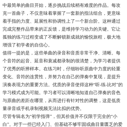
中最简单的曲目开始，逐步挑战后续稍有难度的作品。每攻
克一首曲子，不仅意味着掌握了一套新的指法组合，更意味
着手指的力度、延展性和协调性上了一个新台阶。这种通过
完成完整作品带来的正反馈，是维持学习动力的关键。它让
孤独的练习过程变成了不断解锁新成就的愉悦旅程，极大地
增强了初学者的自信心。
值得一提的是，这些单曲的录音和音质非常干净、清晰。每
个音符的起音、延音和衰减都录制的很清楚，为学习者提供
了优秀的听辨样本。在练习时，仔细聆听原曲中力度的轻重
变化、音符的连贯性，并努力在自己的弹奏中复现，是提升
演奏表现力的重要方法。优质的录音使得这种“听-练-比对”的
学习模式成为可能。学习者可以清晰地知道自己弹奏的音色
与原曲的差距在哪里，从而进行有针对性的调整，这是低质
量录音或手机录制视频无法比拟的优势。
尽管专辑名为“初学指弹”，但其价值并不仅限于完全的“小
白”。对于一些已经入门、但基础不够牢固或曲目量匮乏的爱