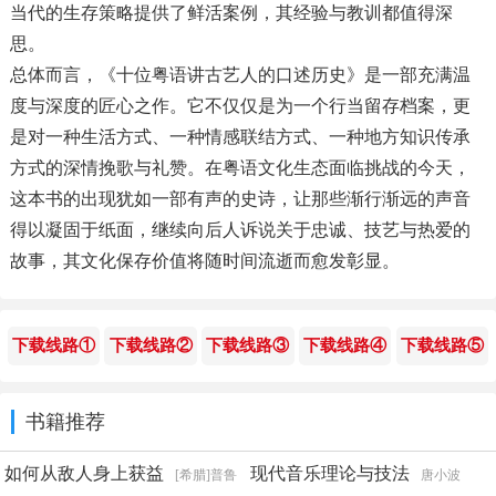
当代的生存策略提供了鲜活案例，其经验与教训都值得深
思。
总体而言，《十位粤语讲古艺人的口述历史》是一部充满温
度与深度的匠心之作。它不仅仅是为一个行当留存档案，更
是对一种生活方式、一种情感联结方式、一种地方知识传承
方式的深情挽歌与礼赞。在粤语文化生态面临挑战的今天，
这本书的出现犹如一部有声的史诗，让那些渐行渐远的声音
得以凝固于纸面，继续向后人诉说关于忠诚、技艺与热爱的
故事，其文化保存价值将随时间流逝而愈发彰显。
下载线路①
下载线路②
下载线路③
下载线路④
下载线路⑤
书籍推荐
如何从敌人身上获益
现代音乐理论与技法
[希腊]普鲁
唐小波