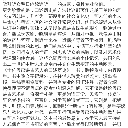
吸引听众明日继续追听——的披露，极具专业价值。
更为珍贵的是，口述历史的方法让这部著作超越了单纯的艺
术技巧总结，升华为一部厚重的社会文化史。艺人们的个人
生命史与粤语地区的社会变迁紧密交织。他们娓娓道来从业
生涯中的酸甜苦辣：从早期依靠讲古谋生的艰辛，到通过电
台广播成为家喻户晓明星的辉煌；从面对电视、录像冲击时
的迷茫与坚守，到近年来在非遗保护背景下于校园、剧场重
新找到舞台的欣慰。他们的叙述中，充满了对行业前辈的追
忆、对同行友人的情谊、对忠实听众的感激，以及对艺术传
承深深的使命感。这些充满真情实感的个体记忆，共同勾勒
出二十世纪中叶以来岭南市井文化生活变迁的生动图景。
《十位粤语讲古艺人的口述历史》一书，装帧质朴，内容厚
重。书中除文字记录外，往往辅以珍贵的老照片、演出海
报、手稿等图像资料，并附有专业的词汇注释与背景介绍，
使得即便不谙粤语的读者也能深入理解。它不仅是献给粤语
讲古艺术的一份深情礼赞，更是为语言学、民俗学、传媒学
研究者提供的一座富矿。对于普通读者而言，它则是一把钥
匙，引领人们穿越时空，回到那个“听古”（听故事）是重要娱
乐与教化方式的年代，在字里行间感受粤语的生动韵致与讲
古艺术的永恒魅力。这本书的最终意义，在于它以最直接的
方式保存了即将消逝的声音，让后来者得以聆听历史，并思