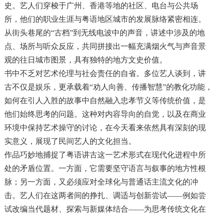
史。艺人们穿梭于广州、香港等地的社区、电台与公共场
所，他们的职业生涯与粤语地区城市的发展脉络紧密相连。
从街头巷尾的“古档”到无线电波中的声音，讲述中涉及的地
点、场所与听众反应，共同拼接出一幅充满烟火气与声音景
观的往日城市图景，具有独特的地方文史价值。
书中不乏对艺术伦理与社会责任的自省。多位艺人谈到，讲
古不仅是娱乐，更承载着“劝人向善、传播智慧”的教化功能，
如何在引人入胜的故事中自然融入忠孝节义等传统价值，是
他们始终思考的问题。这种对内容导向的自觉，以及在商业
环境中保持艺术操守的讨论，在今天看来依然具有深刻的现
实意义，展现了民间艺人的文化担当。
作品巧妙地捕捉了粤语讲古这一艺术形式在现代化进程中所
处的矛盾位置。一方面，它需要坚守语言与叙事的地方性根
脉；另一方面，又必须应对全球化与普通话主流文化的冲
击。艺人们在这两者间的挣扎、调适与创新尝试——例如尝
试改编当代题材、探索与新媒体结合——为思考传统文化在