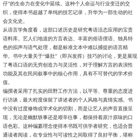
仔”的生命力在变化中延续。这种个人命运与行业变迁的交
织，使得本书超越了单纯的技艺记录，升华为一部生动的社
会文化史。
从语言学角度看，这部口述历史是研究粤语活态应用的宝贵
语料库。艺人们地道的方言表达、丰富的俗语俚语、独具特
色的拟声与语气处理，都是标准文本中难以捕捉的语言精
华。书中大量关于“爆肚”（即兴发挥）技巧的讨论，更是展现
了粤语口语的无穷创造力与灵活性，对于理解方言的表演性
功能及其在民间叙事中的核心作用，具有不可替代的学术价
值。
编撰者采用了扎实的田野工作方法，以平等、尊重的态度进
行访谈，最大程度保留了讲述者的个人风格与真情实感。书
中没有过度修饰或学术化的切割，而是让艺人的声音直接呈
现，无论是幽默轶事还是艰辛往事，都保持着原汁原味的口
语色彩。这种编纂理念使得本书既可供学者研究，也适合普
通读者阅读，在专业性与可读性之间取得了良好平衡，堪称