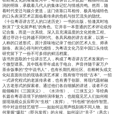
在岭南文化的璀璨星河中，粤语讲古艺术犹如一颗独特而温
络），理论评析为亮点，史论结合，综合
润的明珠，承载着几代人的集体记忆与情感共鸣。然而，随
演绎，既探究粤语讲古的历史全景、演变
着时代变迁与媒介更迭，这门依靠口耳相传、极具地域特色
路径、传播机制与策略，也力图搭建曲艺
的口头表演艺术正面临着传承的危机与技艺流失的隐忧。
类非遗口述史的方法论研究框架。
《十位粤语讲古艺人的口述历史》一书的出版，恰逢其时地
扮演了“文化留声机”的角色。它并非一本普通的艺术评论或传
记合集，而是一次系统、深入且充满温度的文化抢救工程。
通过寻访十位跨越不同时代、各具风格的讲古名家，以第一
人称的口述形式，原汁原味地记录了他们的艺术人生、师承
脉络、表演心得与时代感悟，为粤语文化乃至中国口头传统
研究留下了一份不可多得的鲜活档案。
该书所选取的十位讲古艺人，构成了粤语讲古艺术发展的一
个微型谱系。其中既有早年成名于电台、声音伴随千家万户
茶余饭事的“空中说书人”，也有长期扎根社区、在榕树头或文
化站直面街坊的现场表演艺术家；既有恪守传统“古本”、一招
一式讲究程式的老派传承者，也有勇于创新、将现代题材融
入古老形式的探索者。通过他们各自细腻的讲述，读者不仅
能领略到《三国演义》、《水浒传》、《三侠五义》等经典
长篇在粤语语境下的独特演绎魅力，也能窥见艺人们如何根
据现场观众反应即兴“生枝”（发挥）、“抖包袱”的创作智慧。
书中对这些技艺细节——如如何运用声线刻画不同人物、如
何掌握“爆肚”（即兴发挥）的火候、如何设计“关子”（悬念）