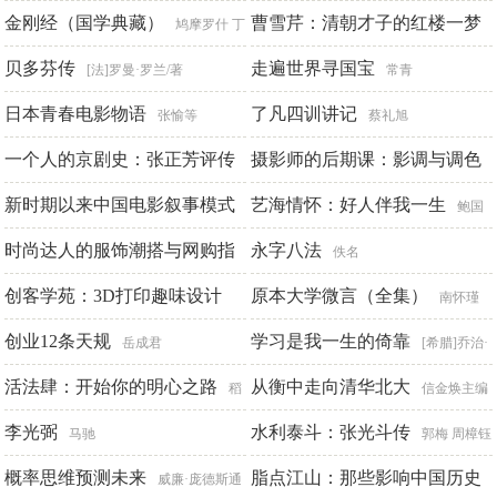
塔克
金刚经（国学典藏）
曹雪芹：清朝才子的红楼一梦
鸠摩罗什 丁
福保
贝多芬传
走遍世界寻国宝
李丽
[法]罗曼·罗兰/著
常青
日本青春电影物语
了凡四训讲记
张愉等
蔡礼旭
一个人的京剧史：张正芳评传
摄影师的后期课：影调与调色
篇
新时期以来中国电影叙事模式
艺海情怀：好人伴我一生
沙垚
郑志强
鲍国
的现代转向
时尚达人的服饰潮搭与网购指
安口述 朱兵整理
永字八法
王跃
佚名
南
创客学苑：3D打印趣味设计
原本大学微言（全集）
倪佩婕
南怀瑾
创业12条天规
学习是我一生的倚靠
索士辉 孙旭 索骁驿等编著
岳成君
[希腊]乔治·
活法肆：开始你的明心之路
帕潘德里欧 著 柯琪 编译
从衡中走向清华北大
稻
信金焕主编
盛和夫
李光弼
水利泰斗：张光斗传
马驰
郭梅 周樟钰
概率思维预测未来
脂点江山：那些影响中国历史
威廉·庞德斯通