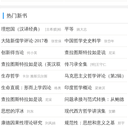
的传奇女人
东篱子
热门新书
理想国（汉译经典）
平等
[古希腊]柏
姚大志
拉图
大陆新儒学评论·2017卷
中国哲学史史料学
张世保
张岱年
谢青松
创新得当论
查拉图斯特拉如是说
何小英
尼采
查拉图斯特拉如是说（英汉双
传习录全集
[明]王守仁
语）
生存哲学
马克思主义哲学评论（第2辑）
尼采
卡尔·雅斯贝尔斯
生命直观：形而上学四论
印度哲学概论
陈新夏 杨生平 黄志军
格奥
梁漱溟
尔格·西美尔
查拉图斯特拉如是说
问题承接与范式转换：从鲍德
尼采
里亚看西方后马克思主义
思想的浮冰
现代西方哲学讲演集
张天
刘东
贺麟
勇
康德因果性理论研究
规范性：思想和意义之基
刘凤娟
郑宇