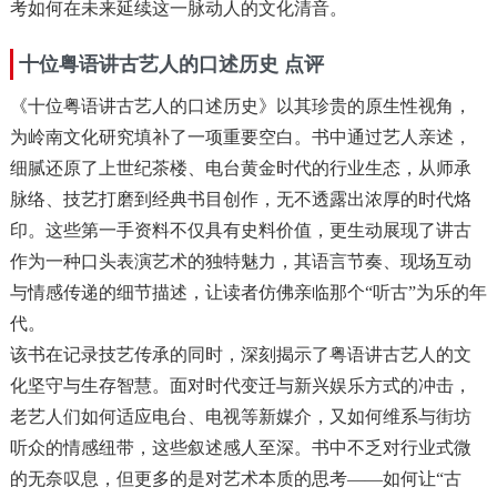
考如何在未来延续这一脉动人的文化清音。
十位粤语讲古艺人的口述历史 点评
《十位粤语讲古艺人的口述历史》以其珍贵的原生性视角，
为岭南文化研究填补了一项重要空白。书中通过艺人亲述，
细腻还原了上世纪茶楼、电台黄金时代的行业生态，从师承
脉络、技艺打磨到经典书目创作，无不透露出浓厚的时代烙
印。这些第一手资料不仅具有史料价值，更生动展现了讲古
作为一种口头表演艺术的独特魅力，其语言节奏、现场互动
与情感传递的细节描述，让读者仿佛亲临那个“听古”为乐的年
代。
该书在记录技艺传承的同时，深刻揭示了粤语讲古艺人的文
化坚守与生存智慧。面对时代变迁与新兴娱乐方式的冲击，
老艺人们如何适应电台、电视等新媒介，又如何维系与街坊
听众的情感纽带，这些叙述感人至深。书中不乏对行业式微
的无奈叹息，但更多的是对艺术本质的思考——如何让“古