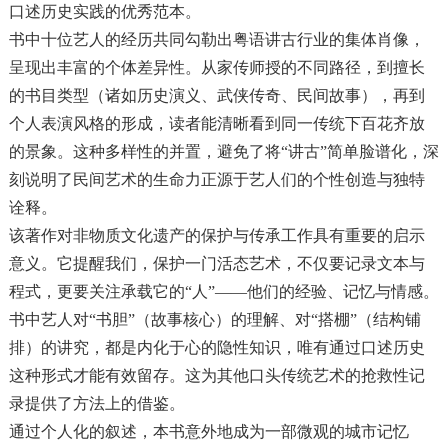
口述历史实践的优秀范本。
书中十位艺人的经历共同勾勒出粤语讲古行业的集体肖像，
呈现出丰富的个体差异性。从家传师授的不同路径，到擅长
的书目类型（诸如历史演义、武侠传奇、民间故事），再到
个人表演风格的形成，读者能清晰看到同一传统下百花齐放
的景象。这种多样性的并置，避免了将“讲古”简单脸谱化，深
刻说明了民间艺术的生命力正源于艺人们的个性创造与独特
诠释。
该著作对非物质文化遗产的保护与传承工作具有重要的启示
意义。它提醒我们，保护一门活态艺术，不仅要记录文本与
程式，更要关注承载它的“人”——他们的经验、记忆与情感。
书中艺人对“书胆”（故事核心）的理解、对“搭棚”（结构铺
排）的讲究，都是内化于心的隐性知识，唯有通过口述历史
这种形式才能有效留存。这为其他口头传统艺术的抢救性记
录提供了方法上的借鉴。
通过个人化的叙述，本书意外地成为一部微观的城市记忆