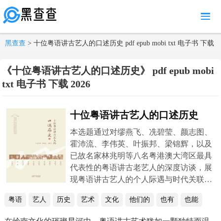
MENU
黑查查
> 十位粤语讲古艺人的口述历史 pdf epub mobi txt 电子书 下载
2026
《十位粤语讲古艺人的口述历史》 pdf epub mobi
txt 电子书 下载 2026
十位粤语讲古艺人的口述历史
本选题通过对缪燕飞、冼碧莹、颜志图、
霍沛流、李伟英、叶振邦、梁锦辉，以及
已故名家林兆明等八名粤港澳大湾区最具
代表性的粤语讲古老艺人的深度访谈，展
现粤语讲古艺人的个人际遇与时代关联、
师徒关系、“书场”空间转换、讲古技艺及
粤语
艺人
历史
艺术
文化
他们的
也有
也能
题材内容、传承困境及发展机遇等。内容
以人物为经（重心），时间为维（脉