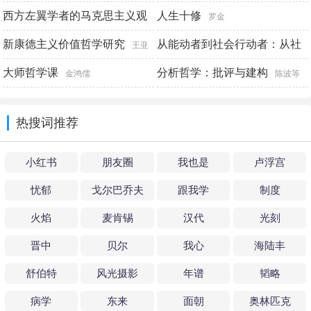
西方左翼学者的马克思主义观
健
人生十修
罗金
（马克思主义研究论库·第二
新康德主义价值哲学研究
从能动者到社会行动者：从社
王亚
辑）
会个体生成论看当代心灵哲学
珍
大师哲学课
分析哲学：批评与建构
黄继锋
金鸿儒
陈波等
的出路
霍桂桓
热搜词推荐
小红书
朋友圈
我也是
卢浮宫
忧郁
戈尔巴乔夫
跟我学
制度
火焰
麦肯锡
汉代
光刻
晋中
贝尔
我心
海陆丰
舒伯特
风光摄影
年谱
韬略
病学
东来
面朝
奥林匹克