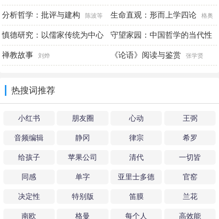
的出路
忏悔
分析哲学：批评与建构
生命直观：形而上学四论
霍桂桓
[法]米歇尔·福柯
陈波等
格奥
慎德研究：以儒家传统为中心
尔格·西美尔
守望家园：中国哲学的当代性
反思
禅教故事
《论语》阅读与鉴赏
郝玉明
张蓬
刘烨
张学贤
热搜词推荐
小红书
朋友圈
心动
王弼
音频编辑
静冈
律宗
希罗
给孩子
苹果公司
清代
一切皆
同感
单字
亚里士多德
官窑
决定性
特别版
笛膜
兰花
南欧
格曼
每个人
高效能