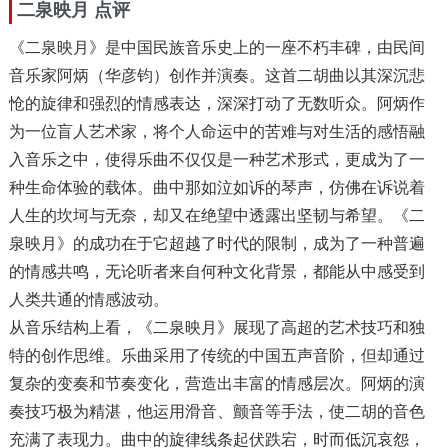
二泉映月 点评
《二泉映月》是中国民族音乐史上的一座不朽丰碑，由民间
音乐家阿炳（华彦钧）创作并演奏。这首二胡曲以其深沉悲
怆的旋律和强烈的情感表达，深深打动了无数听众。阿炳作
为一位盲人艺术家，将个人命运中的苦难与对生活的感悟融
入音乐之中，使得乐曲不仅仅是一种艺术形式，更成为了一
种生命体验的载体。曲中那如泣如诉的琴声，仿佛在诉说着
人生的坎坷与无奈，却又在绝望中透露出坚韧与希望。《二
泉映月》的成功在于它超越了时代的限制，成为了一种普遍
的情感共鸣，无论听者来自何种文化背景，都能从中感受到
人类共通的情感波动。
从音乐结构上看，《二泉映月》展现了高超的艺术技巧和独
特的创作思维。乐曲采用了传统的中国五声音阶，但却通过
复杂的变奏和节奏变化，营造出丰富的情感层次。阿炳的演
奏技巧极为精湛，他运用滑音、颤音等手法，使二胡的音色
充满了表现力。曲中的旋律线条起伏跌宕，时而低沉哀怨，