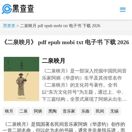
MENU
黑查查
> 二泉映月 pdf epub mobi txt 电子书 下载 2026
《二泉映月》 pdf epub mobi txt 电子书 下载 2026
二泉映月
《二泉映月》是一部深入挖掘中国民间音
乐家阿炳（华彦钧）生平及其传世名作
《二泉映月》的文化符号著作。全书
以“东方文化符号”为主题，通过上、中、
下三篇结构，全景式展现了阿炳从出生、
苦练、失明到成为“中国乐神”的传奇人
映月
二泉
阿炳
黑陶
音乐家
乐曲
民间
无锡
生，以及《二泉映月》从街头巷陌走向世
界音乐殿堂的历程。
《二泉映月》是我国著名民间音乐家阿炳（华彦钧）创作的
一首二胡名曲，但以此为名的书籍，通常并非单指乐谱，而