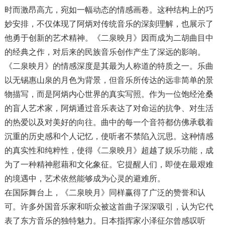
时而激昂高亢，宛如一幅动态的情感画卷。这种结构上的巧
妙安排，不仅体现了阿炳对传统音乐的深刻理解，也展示了
他勇于创新的艺术精神。《二泉映月》因而成为二胡曲目中
的经典之作，对后来的民族音乐创作产生了深远的影响。
《二泉映月》的情感深度是其最为人称道的特质之一。乐曲
以无锡惠山泉的月色为背景，但音乐所传达的远非简单的景
物描写，而是阿炳内心世界的真实写照。作为一位饱经沧桑
的盲人艺术家，阿炳通过音乐表达了对命运的抗争、对生活
的热爱以及对美好的向往。曲中的每一个音符都仿佛承载着
沉重的历史感和个人记忆，使听者不禁陷入沉思。这种情感
的真实性和纯粹性，使得《二泉映月》超越了娱乐功能，成
为了一种精神慰藉和文化象征。它提醒人们，即使在最艰难
的境遇中，艺术依然能够成为心灵的避难所。
在国际舞台上，《二泉映月》同样赢得了广泛的赞誉和认
可。许多外国音乐家和听众被这首曲子深深吸引，认为它代
表了东方音乐的独特魅力。日本指挥家小泽征尔曾感叹听