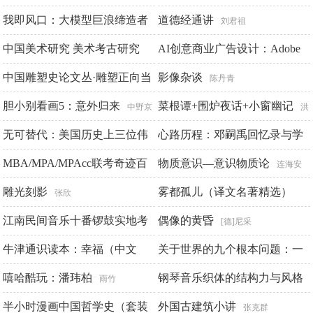
我即风口：大模型巨浪缔造者
埃尔
道德经通讲
刘君祖
中国美术研究 美术考古研究
AI创意商业广告设计：Adobe
理查德·罗伯茨
Firefly + Photoshop
中国雕塑史论文丛·雕塑正向当
影像杂谈
华东师范大学艺术研究所编
王红卫
陈丹青
代艺术敞开
胆小别看画5：意外归来
菜根谭+围炉夜话+小窗幽记
王林编著
中野京
洪
子
无可替代：美国历史上三位伟
应明 王永彬 [明]陈继儒
心路历程：邓嗣禹回忆录与学
大总统的自传
术年谱
MBA/MPA/MPAcc联考奇迹百
物质意识—意识物质论
杰斐逊 林肯 罗斯福
彭靖
连海安
分百：逻辑辅导教程2011
雕光刻影
雾都孤儿（译文名著精选）
周延
张欣
江南民间音乐十番锣鼓实地考
偶像的黄昏
[英]狄更斯
[德]尼采
察研究
牛津通识读本：幸福（中文
关于世界的九个根本问题：一
郭树荟
版）
个中学生眼中的哲学探索
嘻哈酷玩：潘玮柏
钢琴音乐织体的结构力与风格
丹尼尔·M.海布伦
张朔
雨竹
宁
研究
半小时漫画中国哲学史（套装
外国古建筑小讲
王庆
张克群