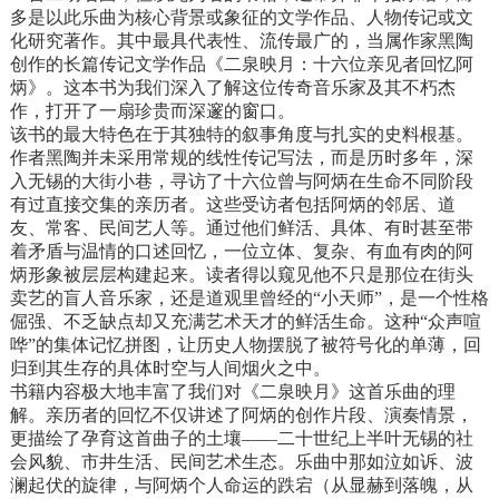
多是以此乐曲为核心背景或象征的文学作品、人物传记或文
化研究著作。其中最具代表性、流传最广的，当属作家黑陶
创作的长篇传记文学作品《二泉映月：十六位亲见者回忆阿
炳》。这本书为我们深入了解这位传奇音乐家及其不朽杰
作，打开了一扇珍贵而深邃的窗口。
该书的最大特色在于其独特的叙事角度与扎实的史料根基。
作者黑陶并未采用常规的线性传记写法，而是历时多年，深
入无锡的大街小巷，寻访了十六位曾与阿炳在生命不同阶段
有过直接交集的亲历者。这些受访者包括阿炳的邻居、道
友、常客、民间艺人等。通过他们鲜活、具体、有时甚至带
着矛盾与温情的口述回忆，一位立体、复杂、有血有肉的阿
炳形象被层层构建起来。读者得以窥见他不只是那位在街头
卖艺的盲人音乐家，还是道观里曾经的“小天师”，是一个性格
倔强、不乏缺点却又充满艺术天才的鲜活生命。这种“众声喧
哗”的集体记忆拼图，让历史人物摆脱了被符号化的单薄，回
归到其生存的具体时空与人间烟火之中。
书籍内容极大地丰富了我们对《二泉映月》这首乐曲的理
解。亲历者的回忆不仅讲述了阿炳的创作片段、演奏情景，
更描绘了孕育这首曲子的土壤——二十世纪上半叶无锡的社
会风貌、市井生活、民间艺术生态。乐曲中那如泣如诉、波
澜起伏的旋律，与阿炳个人命运的跌宕（从显赫到落魄，从