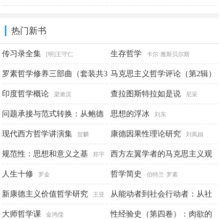
全2册）
陈磊·半小时漫画团队
热门新书
传习录全集
生存哲学
[明]王守仁
卡尔·雅斯贝尔斯
罗素哲学修养三部曲（套装共3
马克思主义哲学评论（第2辑）
册）
印度哲学概论
查拉图斯特拉如是说
伯特兰·罗素
陈新夏 杨生平 黄志军
梁漱溟
尼采
问题承接与范式转换：从鲍德
思想的浮冰
刘东
里亚看西方后马克思主义
现代西方哲学讲演集
康德因果性理论研究
张天
贺麟
刘凤娟
勇
规范性：思想和意义之基
西方左翼学者的马克思主义观
郑宇
（马克思主义研究论库·第二
健
人生十修
哲学简史
罗金
伯特兰·罗素
辑）
新康德主义价值哲学研究
从能动者到社会行动者：从社
黄继锋
王亚
会个体生成论看当代心灵哲学
珍
大师哲学课
性经验史（第四卷）：肉欲的
金鸿儒