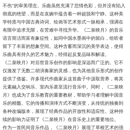
不伤”的审美理念。乐曲虽然充满了悲情色彩，但并没有陷入
彻底的绝望，而是在哀婉中蕴含着一种超脱和宁静。这种美
学特质与中国古典诗词、绘画等艺术形式一脉相承，强调在
有限中追求无限，在苦难中寻找升华。《二泉映月》的音乐
语言简洁而富有象征性，如同中国水墨画中的留白，给听者
留下了丰富的想象空间。这种含蓄而深沉的美学表达，使得
乐曲具有持久的艺术魅力，经得起反复品味和解读。
《二泉映月》对后世音乐创作的影响是深远而广泛的。它不
仅激发了无数二胡演奏家的灵感，也为其他音乐形式的创作
提供了借鉴。许多现代作曲家从这首曲子中汲取营养，将其
元素融入交响乐、室内乐甚至流行音乐中。同时，《二泉映
月》也成为了音乐教育的重要教材，帮助学习者理解中国音
乐的精髓。它的传播和演绎方式不断演变，从传统的独奏到
各种改编版本，展现了经典作品的开放性和适应性。这种持
续的影响力证明了《二泉映月》在音乐史上的重要地位。
作为一首民间音乐作品，《二泉映月》展现了草根艺术的强