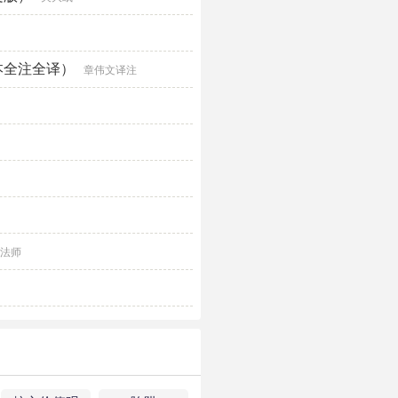
本全注全译）
章伟文译注
光法师