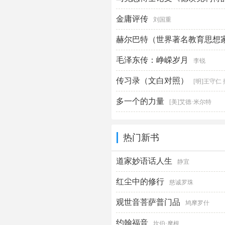
学的差别》 研究
金庸评传
张雨欣
刘国重
赫尔巴特（世界著名教育思想
毛泽东传：峥嵘岁月
李锐
传习录（文白对照）
[明]王守仁 
多一个的力量
[美]艾德·米尔特
热门新书
道家妙语话人生
静宜
红尘中的修行
慈诚罗珠
观世音菩萨普门品
鸠摩罗什
约翰福音
坎伯·摩根