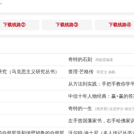
。
下载线路②
下载线路③
下载线路④
奇特的石刻
周丽霞编著
研究（马克思主义研究丛书）
查理·芒格传
郭宏文 杨帆
从方法到实践：手把手教你学
组织
中信十年人物经典：赢+赢的答
下（套装共5册）
奇特的一生
罗杰·洛温斯坦 
[俄罗斯] 达尼伊尔·格拉
左手曾国藩家书，右手哈佛家
的自然哲学和伊壁鸠鲁的自然哲
沃尔特·迪士尼（名人传记丛书