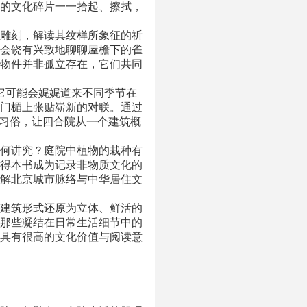
的文化碎片一一拾起、擦拭，
雕刻，解读其纹样所象征的祈
会饶有兴致地聊聊屋檐下的雀
物件并非孤立存在，它们共同
。它可能会娓娓道来不同季节在
门楣上张贴崭新的对联。通过
庆习俗，让四合院从一个建筑概
何讲究？庭院中植物的栽种有
得本书成为记录非物质文化的
解北京城市脉络与中华居住文
建筑形式还原为立体、鲜活的
那些凝结在日常生活细节中的
具有很高的文化价值与阅读意