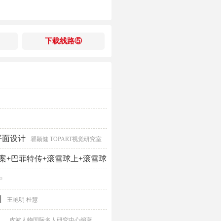
下载线路⑤
平面设计
瞿颖健 TOPART视觉研究室
案+巴菲特传+滚雪球上+滚雪球
杰克·韦尔奇 艾丽斯·施罗德 苏茜·韦尔奇
宁
训
王艳明 杜慧
）
皮波人物国际名人研究中心编著