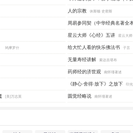
人的宗教
休斯顿·史密斯
周易参同契（中华经典名著全
星云大师《心经》五讲
星云大师
）
给大忙人看的快乐佛法书
鸠摩罗什
子言
无量寿经讲解
索达吉堪布
药师经的济世观
南怀瑾著述
《静心·舍得·放下》之放下
印
魔
圆觉经略说
[美]万志英
南怀瑾著述