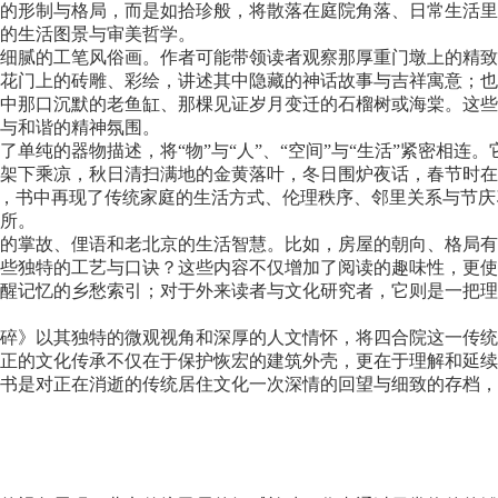
的形制与格局，而是如拾珍般，将散落在庭院角落、日常生活里
的生活图景与审美哲学。
细腻的工笔风俗画。作者可能带领读者观察那厚重门墩上的精致
花门上的砖雕、彩绘，讲述其中隐藏的神话故事与吉祥寓意；也
中那口沉默的老鱼缸、那棵见证岁月变迁的石榴树或海棠。这些
与和谐的精神氛围。
单纯的器物描述，将“物”与“人”、“空间”与“生活”紧密相连
架下乘凉，秋日清扫满地的金黄落叶，冬日围炉夜话，春节时在
”，书中再现了传统家庭的生活方式、伦理秩序、邻里关系与节
所。
的掌故、俚语和老北京的生活智慧。比如，房屋的朝向、格局有
些独特的工艺与口诀？这些内容不仅增加了阅读的趣味性，更使
醒记忆的乡愁索引；对于外来读者与文化研究者，它则是一把理
碎》以其独特的微观视角和深厚的人文情怀，将四合院这一传统
正的文化传承不仅在于保护恢宏的建筑外壳，更在于理解和延续
书是对正在消逝的传统居住文化一次深情的回望与细致的存档，