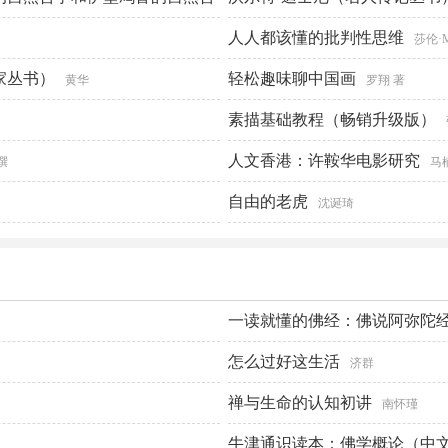
人人都该懂的批判性思维
莎伦·
家丛书）
轻松趣味聊中国画
黄华
罗翔 著
素描基础教程（畅销升级版）
人文香港：许鞍华电影研究
撰
马
自由的老虎
沈诞琦
一读就懂的佛经：佛说阿弥陀
怎么过好这生活
济群
禅与生命的认知初讲
南怀瑾
牛津通识读本：佛学概论（中