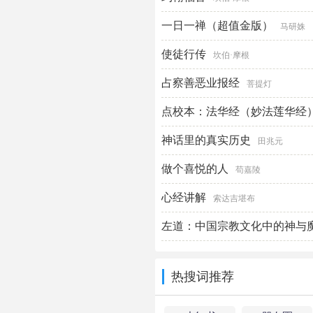
一日一禅（超值金版）
马研姝
使徒行传
坎伯·摩根
占察善恶业报经
菩提灯
点校本：法华经（妙法莲华经
神话里的真实历史
田兆元
做个喜悦的人
苟嘉陵
心经讲解
索达吉堪布
左道：中国宗教文化中的神与
热搜词推荐