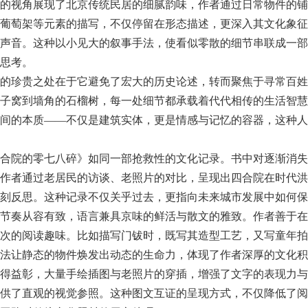
的视角展现了北京传统民居的细腻韵味，作者通过日常物件的铺
葡萄架等元素的描写，不仅停留在形态描述，更深入其文化象征
声音。这种以小见大的叙事手法，使看似零散的细节串联成一部
思考。
的珍贵之处在于它避免了宏大的历史论述，转而聚焦于寻常百姓
子窝到墙角的石榴树，每一处细节都承载着代代相传的生活智慧
间的本质——不仅是建筑实体，更是情感与记忆的容器，这种人
合院的零七八碎》如同一部抢救性的文化记录。书中对逐渐消失
作者通过老居民的访谈、老照片的对比，呈现出四合院在时代洪
刻反思。这种记录不仅关乎过去，更指向未来城市发展中如何保
节奏从容有致，语言兼具京味的鲜活与散文的雅致。作者善于在
次的阅读趣味。比如描写门钹时，既写其造型工艺，又写童年拍
法让静态的物件焕发出动态的生命力，体现了作者深厚的文化积
得益彰，大量手绘插图与老照片的穿插，增强了文字的表现力与
供了直观的视觉参照。这种图文互证的呈现方式，不仅降低了阅