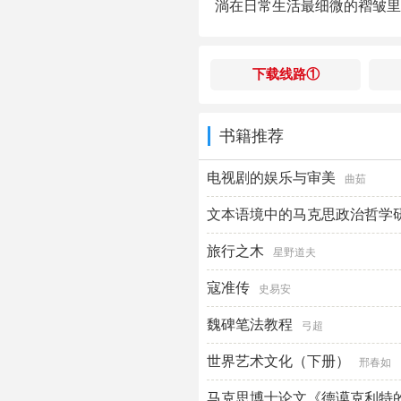
淌在日常生活最细微的褶皱里
下载线路①
书籍推荐
电视剧的娱乐与审美
曲茹
文本语境中的马克思政治哲学
旅行之木
臧峰宇
星野道夫
寇准传
史易安
魏碑笔法教程
弓超
世界艺术文化（下册）
邢春如
马克思博士论文《德谟克利特