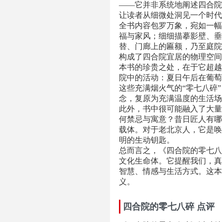
——它并非系统地阐述四合院
让读者从细微处洞见一个时代
全书内容包罗万象，宛如一幅
福与家风；细细描摹影壁、垂
替、门廊上的匾额，乃至庭院
构成了四合院宜居的物理空间
本书的珍贵之处，在于它超越了
院中的活动：夏日午后在葡萄
这些充满烟火气的“零七八碎
念，复原为充满温度的生活场
此外，书中很可能融入了大量
何禁忌与寓意？昔日匠人有哪
载体。对于老北京人，它是唤
明的生动钥匙。
总而言之，《四合院的零七八
文化生命体。它提醒我们，真
智慧、情感与生活方式。这本
义。
四合院的零七八碎 点评