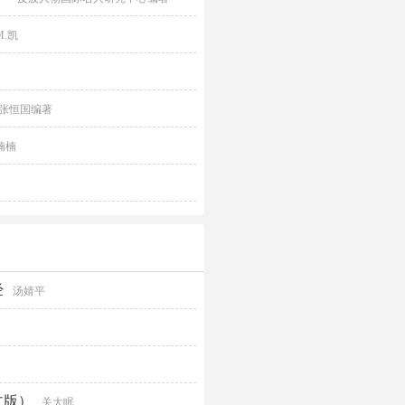
M.凯
张恒国编著
楠楠
经
汤婧平
文版）
关大眠