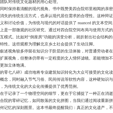
团队对传统文化题材的用心处理。
同时保持着清醒的现代视角。书中既赞美四合院邻里相闻的亲密
消失的传统生活方式，也承认现代居住需求的合理性。这种辩证
和讨论价值，为传统与现代的对话提供了 nuanced 的文本空间
上是一部微观的社区研究。通过对四合院空间布局与使用方式的
互模式。比如对“倒座房”功能的演变分析，就折射出社会结构
特性。这些观察为理解北京乡土社会提供了生动注脚。
叙述视角较多停留在知识分子阶层的生活体验，对普通劳动者在
扩展视角，但整体仍带有一定程度的文人情怀滤镜。若能增加不
更加立体饱满。
的零七八碎》成功地将专业建筑知识转化为大众可接受的文化读
概念，同时融入节气习俗、民间传说等软性内容，这种硬知识与
，为传统文化的大众化传播提供了优秀范例。
在于记录了一个物理空间的细节，更在于它捕捉了一种正在消逝
合院的零碎记忆，如同散落的文化拼图，当我们通过阅读重新拼
何记忆的深刻图景。这本书最终提醒我们：真正的文化遗产，不