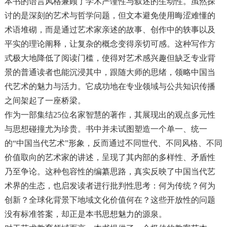
本书的语言风格兼顾了学术严谨性与叙述的生动性。虽然探
讨的是深刻的艺术与哲学问题，但文本避免使用晦涩难懂的
术语堆砌，而是通过艺术家亲述的故事、创作中的轶事以及
平实的理论阐释，让复杂的概念变得亲切可感。这种写作方
式极大地降低了阅读门槛，使得对艺术感兴趣但缺乏专业背
景的普通读者也能沉浸其中，跟随大师的思绪，领略中国当
代艺术的魅力与活力。它成功地在专业领域与公共知识传播
之间架起了一座桥梁。
作为一部集结25位名家智慧的著作，其展现出的观点多元性
与思想碰撞尤为珍贵。书中并未试图塑造一个单一、统一
的“中国当代艺术”形象，反而通过不同世代、不同风格、不同
价值取向的艺术家的讲述，呈现了其内部的多样性、矛盾性
乃至争论。这种包容性的编纂思路，真实反映了中国当代艺
术界的生态，也启发读者进行批判性思考：何为传统？何为
创新？全球化背景下地域文化价值何在？这些开放性的问题
没有标准答案，却正是本书思想魅力的源泉。