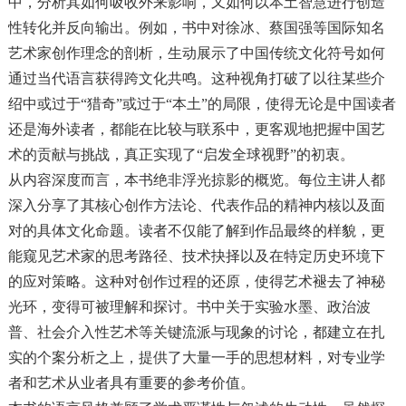
中，分析其如何吸收外来影响，又如何以本土智慧进行创造
性转化并反向输出。例如，书中对徐冰、蔡国强等国际知名
艺术家创作理念的剖析，生动展示了中国传统文化符号如何
通过当代语言获得跨文化共鸣。这种视角打破了以往某些介
绍中或过于“猎奇”或过于“本土”的局限，使得无论是中国读者
还是海外读者，都能在比较与联系中，更客观地把握中国艺
术的贡献与挑战，真正实现了“启发全球视野”的初衷。
从内容深度而言，本书绝非浮光掠影的概览。每位主讲人都
深入分享了其核心创作方法论、代表作品的精神内核以及面
对的具体文化命题。读者不仅能了解到作品最终的样貌，更
能窥见艺术家的思考路径、技术抉择以及在特定历史环境下
的应对策略。这种对创作过程的还原，使得艺术褪去了神秘
光环，变得可被理解和探讨。书中关于实验水墨、政治波
普、社会介入性艺术等关键流派与现象的讨论，都建立在扎
实的个案分析之上，提供了大量一手的思想材料，对专业学
者和艺术从业者具有重要的参考价值。