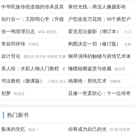
（增订版）下卷
中华民族传统道德的传承及其
掌控光线：商业人像摄影布
马俊峰
当代价值
光、实战与后期（全彩）
知行合一：王阳明心学（升级
户型改造万花筒：99个典型户
张晓昀
隋晓
图解版）
龙
型的改造设计图解
张一鸣管理日志
霍克尼论摄影（增订本）
圣铎
黄溜 歆静 等编
林军 林觉民
大卫·
著
李叔同评传
霍克尼 保罗·乔伊斯
构图决定一切（修订版）
何炳武
史林
设计导论
平
钢琴演绎的触键与表情艺术体
聂世忠 韩宇承 胡林辉 罗豪
系研究
畅主编
美人绘：水彩人物入门教程
橄榄核雕鉴赏与收藏
于小桐
爱
顾永芳
林博悦
书法教程（微课版）
纳康艳：剪纸艺术
王桃兴 赵云
纳康艳
别梦
且修一世柔软心：十一位传奇
陈佳佳
女子的深情往事
青梧
热门新书
集体的失忆
你将成为自己的光
杨定一
[印度]克里希