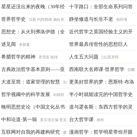
星星还没出来的夜晚（30年经
那穆提
十字路口：全部生命系列问答
典获奖绘本，被翻译成13种语
世界哲学史
静坐修道与长生不老
[美]杨定一
汉斯·约阿西姆·施杜里
南怀瑾
言畅销全球）
希
思想史：从火到弗洛伊德（全
近代哲学之英国经验主义的开
米歇尔·勒米厄
二册）
端及欧洲大陆唯理论
述见闻
世界最具传世性的思想巨人
彼得·沃森
[美]弗兰克·
来新夏
梯利
（1）
希腊哲学的精神
人生五大问题
《阅读文库》编委会
章雪富 陈玮
[法]莫罗阿
古典政治哲学基本原则——亚
西南联大名师课·世界哲学
贺麟
里士多德讲疏
大道至简：道家管理的智慧
等
更美好世界的梦：恩斯特·布洛
[美]列奥·施特劳斯
刘
[美]辛曼编订
赫艺术哲学研究
黎明
哲学视阈中的科学发展
半小时就能读完的中国哲学史
金寿铁
邱耕田
晚明思想史论（中国文化丛书·
道与逻各斯：东西方哲学的灵
苏青云
经典随行）
魂
中和论道·第一辑
台大哲学课
嵇文甫
念春祈凤临
姜宗强主编 贾克
林柯
防 朱海斌副主编
互联网对自我的再建构研究
漫画哲学：哲学明星带你开眼
廖