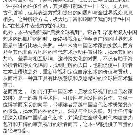
书中探讨的许多作品，其灵感可能源于中国书法、文人画、
古代哲学，但其表达方式和提出的问题却与全世界观众息息
相关。这种解读方式，极大地丰富和刷新了我们对于“中国
性”在艺术中表现方式的认知。
此外，本书特别强调“启发全球视野”。它在引导读者深入中国
艺术内部肌理的同时，始终将视角延伸至更广阔的世界艺术
图景中进行比较与关照。书中常将中国艺术家的实践与西方
乃至其他非西方地区的当代艺术运动并置讨论，揭示其间的
共鸣、差异与相互影响。这种跨文化的对照，不仅有助于海
外读者破除文化隔阂，找到理解的入口，也能促使中国读者
在本土语境之外，重新审视和定位自家艺术的价值与贡献，
从而培养一种真正具有比较意识和反思精神的全球性艺术鉴
赏力。
总而言之，《如何打开中国艺术：启发全球视野的当代名家
25讲》是一部兼具学术性、可读性与启发性的著作。它像一
位博学而亲切的向导，带领读者穿越中国当代艺术纷繁复杂
的景观，揭示其内在的活力、深度与全球关联。对于任何希
望深入理解中国现当代艺术，并渴望在全球化时代构建更为
包容和开阔的审美视野的读者而言，这本书都提供了宝贵的
路径与钥匙。