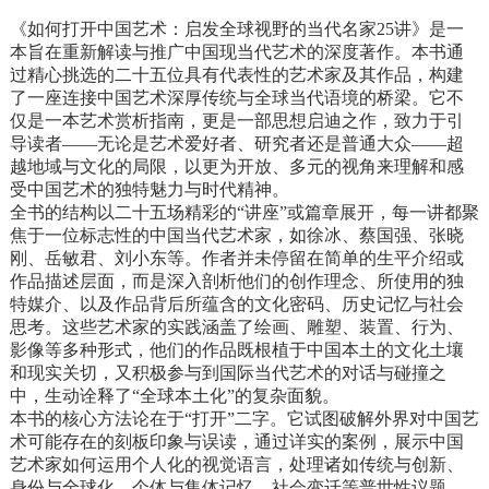
重磅汇集25位艺术史领域全球一线学者，
《如何打开中国艺术：启发全球视野的当代名家25讲》是一
由包华石、蒋人和主编，巫鸿、白谦慎、
本旨在重新解读与推广中国现当代艺术的深度著作。本书通
杨晓能、伊沛霞、杰西卡·罗森、文以诚、
过精心挑选的二十五位具有代表性的艺术家及其作品，构建
卜寿珊……在此书中各以一章篇幅，梳理
了一座连接中国艺术深厚传统与全球当代语境的桥梁。它不
中国艺术不同面向的基本问题，以及有关
仅是一本艺术赏析指南，更是一部思想启迪之作，致力于引
导读者——无论是艺术爱好者、研究者还是普通大众——超
研究的最新思考。 活字印刷为何没有满足
越地域与文化的局限，以更为开放、多元的视角来理解和感
中国的技术需求？荷兰印刷的黄金时代，
受中国艺术的独特魅力与时代精神。
与文震亨《长物志》反映的艺术收藏市场
全书的结构以二十五场精彩的“讲座”或篇章展开，每一讲都聚
是否有所共鸣？欧洲“明暗法”传入后，中
焦于一位标志性的中国当代艺术家，如徐冰、蔡国强、张晓
国肖像画的形似与神似又如何转变？铜镜
刚、岳敏君、刘小东等。作者并未停留在简单的生平介绍或
的历史衰落与玻璃镜的时尚改易如何发生
作品描述层面，而是深入剖析他们的创作理念、所使用的独
交叉？ 尼采说：“从大洋深处眺望海岸，
特媒介、以及作品背后所蕴含的文化密码、历史记忆与社会
思考。这些艺术家的实践涵盖了绘画、雕塑、装置、行为、
你也许能第一次看到海岸的全貌；再度靠
影像等多种形式，他们的作品既根植于中国本土的文化土壤
近海岸时，你就强于那些从未离开过海岸
和现实关切，又积极参与到国际当代艺术的对话与碰撞之
的人，你能更全面地了解海岸……”
中，生动诠释了“全球本土化”的复杂面貌。
本书的核心方法论在于“打开”二字。它试图破解外界对中国艺
术可能存在的刻板印象与误读，通过详实的案例，展示中国
艺术家如何运用个人化的视觉语言，处理诸如传统与创新、
身份与全球化、个体与集体记忆、社会变迁等普世性议题。