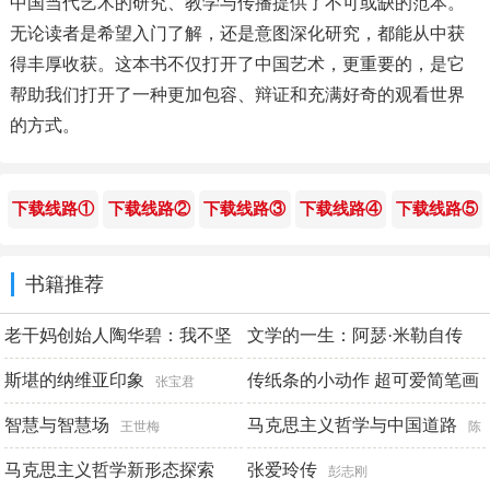
中国当代艺术的研究、教学与传播提供了不可或缺的范本。
无论读者是希望入门了解，还是意图深化研究，都能从中获
得丰厚收获。这本书不仅打开了中国艺术，更重要的，是它
帮助我们打开了一种更加包容、辩证和充满好奇的观看世界
的方式。
下载线路①
下载线路②
下载线路③
下载线路④
下载线路⑤
书籍推荐
老干妈创始人陶华碧：我不坚
文学的一生：阿瑟·米勒自传
强，就没得饭吃
斯堪的纳维亚印象
传纸条的小动作 超可爱简笔画
张立娜
[美]阿瑟·米勒
张宝君
火柴人素材集
智慧与智慧场
马克思主义哲学与中国道路
陈富贵
王世梅
陈
马克思主义哲学新形态探索
学明 姜国敏
张爱玲传
彭志刚