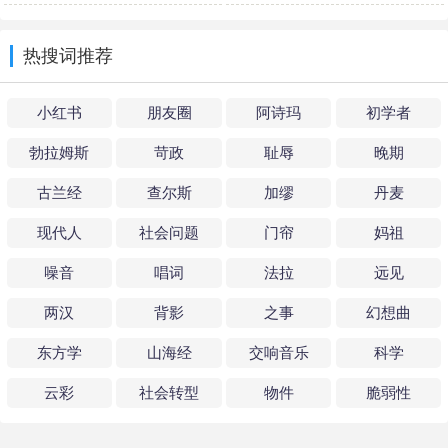
看世界-下
建国
Buff君工作室
热搜词推荐
小红书
朋友圈
阿诗玛
初学者
勃拉姆斯
苛政
耻辱
晚期
古兰经
查尔斯
加缪
丹麦
现代人
社会问题
门帘
妈祖
噪音
唱词
法拉
远见
两汉
背影
之事
幻想曲
东方学
山海经
交响音乐
科学
云彩
社会转型
物件
脆弱性