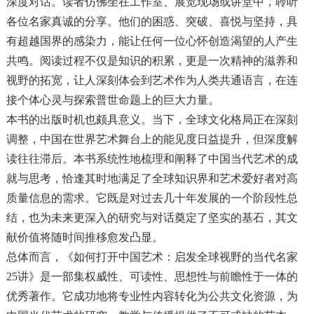
深度对话。读者仿佛坐在工作室、展览现场或讲堂中，聆听
各位名家真诚的分享。他们的困惑、突破、喜悦与坚持，具
有超越国界的感染力，能让任何一位心怀创造渴望的人产生
共鸣。阅读过程不仅是知识的积累，更是一次精神的滋养和
视野的拓宽，让人深刻体会到艺术作为人类共通语言，在连
接个体心灵与探索普世命题上的巨大力量。
本书的出版时机也颇具意义。当下，全球文化格局正在深刻
调整，中国在世界艺术舞台上的能见度日益提升，但深度解
读往往滞后。本书系统性地梳理和阐释了中国当代艺术的成
就与思考，恰逢其时地满足了全球知识界和艺术爱好者对高
质量信息的需求。它既是对过去几十年发展的一个阶段性总
结，也为未来更深入的研究与对话奠定了坚实的基石，其文
献价值将随时间推移愈发凸显。
总体而言，《如何打开中国艺术：启发全球视野的当代名家
25讲》是一部集权威性、可读性、思想性与前瞻性于一体的
优秀著作。它成功地将专业性内容转化为公共文化资源，为