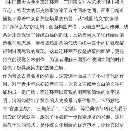
《中国四大古典名著连环画：三国演义》在艺术呈现上极具
匠心，将宏大的历史叙事浓缩于方寸画格之间。画家们精准
捕捉了原著中众多关键场景的精髓，从“桃园结义”的豪情
到“赤壁之战”的壮阔，画面构图严谨，人物造型生动传神。线
条运用既保留了传统白描的韵味，又适当融入了现代绘画的
透视与动态感，使得战场厮杀的气势与帐中谋士的机锋都能
得到淋漓尽致的展现。这套连环画不仅是故事的图解，更是
独立的视觉艺术创作，为读者理解三国那个波澜壮阔的时代
提供了极具感染力的图像注解。
作为普及古典名著的桥梁，这套连环画发挥了不可替代的作
用。对于青少年或初读者而言，原著文言或半文白的文字可
能构成一定门槛，而连环画以直观的图画和简练的文字说
明，清晰勾勒出了复杂的人物关系与事件脉络。它巧妙地
将“官渡之战”、“三顾茅庐”、“空城计”等经典情节转化为易于
接受的视觉叙事，激发了读者进一步探索原著的兴趣。这种
寓教于乐的形式，是传统文化启蒙的优秀范本，让经典以更