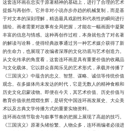
这套连环画在忠实于原著精神的基础上，进行了合理的艺术
提炼与再创作。它并非对小说亦步亦趋的机械复制，而是基
于对文本的深刻理解，精选最具戏剧性和代表性的瞬间进行
描绘。画者需要对故事有全局把握，才能在一幅画面中凝聚
丰富的信息与情感。这种再创作过程，本身就包含了对名著
的解读与诠释，使得经典故事通过另一种艺术媒介获得了新
的生命力，也展现了改编者深厚的文化功底与艺术创造力。
从文化传承的角度看，这套连环画是具有重要价值的收藏品
与文化载体。它以群众喜闻乐见的艺术形式，承载并传播了
《三国演义》中蕴含的忠义、智慧、谋略、诚信等传统价值
观念。在多媒体尚未发达的时代，它是无数人的精神食粮和
历史文化启蒙读物。即便在今天，其艺术价值、历史价值与
教育价值依然熠熠生辉，是研究中国连环画发展史、大众美
术以及古典文学传播方式的重要实物资料。
连环画在情节取舍与叙事节奏的把握上展现了高超的技巧。
《三国演义》原著头绪纷繁、人物众多，连环画编者必须进