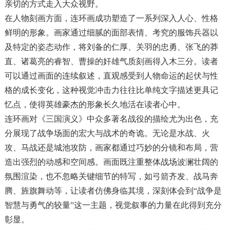
亲切的方式走入大众视野。
在人物刻画方面，连环画成功塑造了一系列深入人心、性格
鲜明的形象。画家通过细腻的面部表情、考究的服饰兵器以
及特定的姿态动作，将刘备的仁厚、关羽的忠勇、张飞的莽
直、诸葛亮的睿智、曹操的奸雄气质刻画得入木三分。读者
可以通过画面的连续叙述，直观感受到人物命运的起伏与性
格的成长变化，这种视觉冲击力往往比单纯文字描述更具记
忆点，使得英雄豪杰的形象长久地活在读者心中。
连环画对《三国演义》中众多著名战役的描绘尤为出色，充
分展现了战争场面的宏大与战术的奇诡。无论是水战、火
攻、马战还是城池攻防，画家都通过巧妙的分镜和布局，营
造出强烈的动感和空间感。画面既注重整体战场波澜壮阔的
氛围渲染，也不忽略关键细节的特写，如弓箭齐发、战马奔
腾、旌旗舞动等，让读者仿佛身临其境，深刻体会到“战争是
智慧与勇气的较量”这一主题，视觉叙事的力量在此得到充分
彰显。