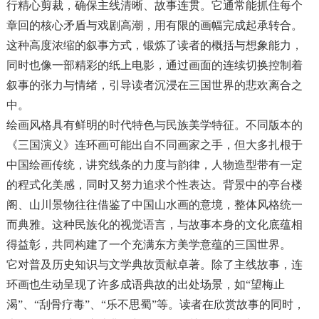
行精心剪裁，确保主线清晰、故事连贯。它通常能抓住每个
章回的核心矛盾与戏剧高潮，用有限的画幅完成起承转合。
这种高度浓缩的叙事方式，锻炼了读者的概括与想象能力，
同时也像一部精彩的纸上电影，通过画面的连续切换控制着
叙事的张力与情绪，引导读者沉浸在三国世界的悲欢离合之
中。
绘画风格具有鲜明的时代特色与民族美学特征。不同版本的
《三国演义》连环画可能出自不同画家之手，但大多扎根于
中国绘画传统，讲究线条的力度与韵律，人物造型带有一定
的程式化美感，同时又努力追求个性表达。背景中的亭台楼
阁、山川景物往往借鉴了中国山水画的意境，整体风格统一
而典雅。这种民族化的视觉语言，与故事本身的文化底蕴相
得益彰，共同构建了一个充满东方美学意蕴的三国世界。
它对普及历史知识与文学典故贡献卓著。除了主线故事，连
环画也生动呈现了许多成语典故的出处场景，如“望梅止
渴”、“刮骨疗毒”、“乐不思蜀”等。读者在欣赏故事的同时，