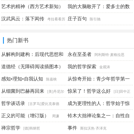
营造智慧
艺术的精神（西方艺术新知）
我的大脑敞开了：爱多士的数
刘妍
王晓磊
学之旅
汉武风云：落下闳传
庄子百句
罗伯特·亨莱
布鲁斯·谢克特
考拉看看历
陈引驰
史文化研究中心
热门新书
从解构到建构：后现代思想和
永在至圣者
阿利斯特·麦格拉思
理论的系谱研究
道德经（无障碍阅读插图本）
我的哲学探索
张良丛
金观涛
感知•理知•自我认知
从惊奇开始：青少年哲学第一
[春秋]老子
陈嘉映
课
从细菌到巴赫再回来
惊呆了！哲学这么好
刘擎 等
[美]丹尼尔·
[日]田中正
丹尼特
哲学谈话录
人
成为更理性的人：哲学始于惊
[古罗马]爱比克泰德
诧
正义的可能（增订版）
铃木大拙禅论集之一：自性自
张新刚
周濂
见
禅宗哲学
事件
[日]铃木大拙
[德]韩炳哲
斯拉沃热·齐泽克