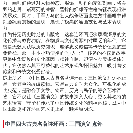
力。画师们通过对人物神态、服饰、动作的精准刻画，将关
羽的忠勇、诸葛亮的睿智、曹操的奸雄等性格特征表现得淋
漓尽致。同时，千军万马的宏大战争场面也在方寸画幅中得
到凝练而震撼的呈现，展现了极高的绘画技艺与艺术表现
力。
作为特定历史时期的出版物，这套连环画还承载着深厚的文
化传播与教育功能。在物质与文化资源相对匮乏的年代，它
曾是无数人获取历史知识、理解忠义诚信等传统价值观的重
要途径。那一本本小巧便携的“小人书”，传递的不仅是故事，
更是中华民族的文化基因与精神血脉。即便在今天多媒体时
代，它仍然以其不可替代的艺术形式和怀旧魅力，吸引着收
藏家和传统文化爱好者。
综上所述，《中国四大古典名著连环画：三国演义》远不止
是一套简单的改编读物。它是古典文学大众化、可视化的成
功典范，是融合了文学、绘画、历史与民俗的综合艺术产
物。它不仅让《三国演义》的故事深入人心，更以其独特的
艺术语言，守护和传承了中国传统文化的精神内核，成为中
国出版史和连环画艺术史上的一颗璀璨明珠。
中国四大古典名著连环画：三国演义 点评