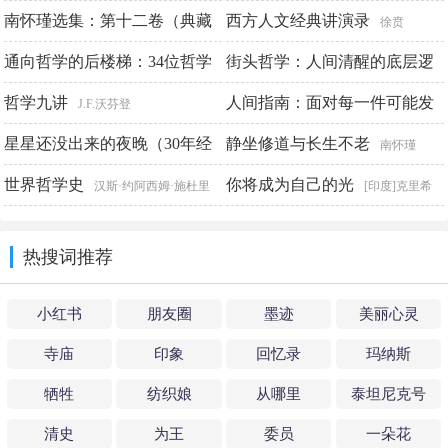
南怀瑾选集：第十二卷（典藏
西方人文经典讲演录
徐贲
版）
通向哲学的后楼梯：34位哲学
街头哲学：人间清醒的底层逻
南怀瑾著述
家的思想和生平
辑与顶层认知（心悦读丛书）
哲学九讲
人间指南：面对每一件可能发
[德]威廉·魏施德
J.F.沃芬登
生事情的哲学解答
星星还没出来的夜晚（30年经
静坐修道与长生不老
爱德华多·芬特
[英]朱利安·巴
南怀瑾
典获奖绘本，被翻译成13种语
吉尼 [英]安东尼娅·麦卡洛
世界哲学史
你将成为自己的光
汉斯·约阿西姆·施杜里
[印度]克里希
言畅销全球）
希
那穆提
米歇尔·勒米厄
热搜词推荐
小红书
朋友圈
墨迹
美丽心灵
寺庙
印象
回忆录
玛纳斯
牺牲
纺织娘
从哪里
泰坦尼克号
清史
为王
委员
一朵花