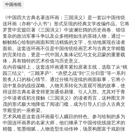
了一批叱咤风云的三国英雄人物。全书可
中国传统
大致分为黄巾之乱、董卓之乱、群雄逐
《中国四大古典名著连环画：三国演义》是一套以中国传统
鹿、三国鼎立、三国归晋五大部分，在广
连环画（亦称“小人书”）形式呈现的经典文学改编作品。它将
阔的历史背景下，上演了一幕幕气势磅礴
罗贯中宏篇巨著《三国演义》中波澜壮阔的历史画卷、错综
的战争场面。作者罗贯中将兵法三十六计
复杂的政治军事斗争以及众多栩栩如生的英雄人物，通过一
融于字里行间，既有情节，也有兵法韬
帧帧精心绘制的画面和简洁精炼的文字，生动地展现在读者
略。本书以《三国演义》原著为依据，经
面前。这套连环画不仅是中国传统绘画艺术与古典文学精髓
过精选和缩编，将原著中的故事用浅显易
的完美结合，更是一代中国人集体记忆与文化启蒙的重要载
懂的语言表达出来，全文加注拼音，并配
体，具有独特的艺术价值与历史意义。
在内容编排上，这套连环画通常紧扣原著主线，选取了从“桃
以生动有趣的图画，更有助于孩子阅读。
园三结义”、“三顾茅庐”、“赤壁之战”到“三分归晋”等一系列
脍炙人口的核心情节。通过分镜与连续的画面叙事，它将小
说中复杂的战役谋略、人物关系转化为直观可视的故事，使
得这部古典名著变得更加通俗易懂、引人入胜。尤其对于青
少年读者或初次接触《三国演义》的读者而言，这种图文并
茂的形式极大地降低了阅读门槛，成为引导人们步入古典文
学殿堂的一座桥梁。
艺术风格是这套连环画最引人瞩目的特色。参与绘制的多为
中国连环画界的名家大师，他们继承了中国传统线描艺术的
精髓，笔墨细腻，人物造型生动传神，场景构图富于戏剧张