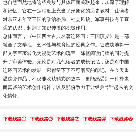
也自然而然地将这些典故与具体画面关联起来，加深了理解
和记忆。它在一定程度上充当了形象化的历史教材，让读者
对东汉末年至三国的政治格局、社会风貌、军事科技有了直
观的认识，起到了知识传播的积极作用。
总体而言，《中国四大古典名著连环画：三国演义》是一部
融合了文学性、艺术性与教育性的经典之作。它成功地将一
部文字巨著转化为视觉艺术的瑰宝，降低阅读门槛的同时提
升了审美体验。无论是对几代读者的成长记忆，还是对中国
连环画艺术的发展，它都留下了不可磨灭的印记。在今天重
温这套作品，不仅能收获精彩的故事，更能感受到一种朴素
而真诚的艺术创作精神，以及那份致力于让经典“活”起来的文
化情怀。
下载线路①
下载线路②
下载线路③
下载线路④
下载线路⑤