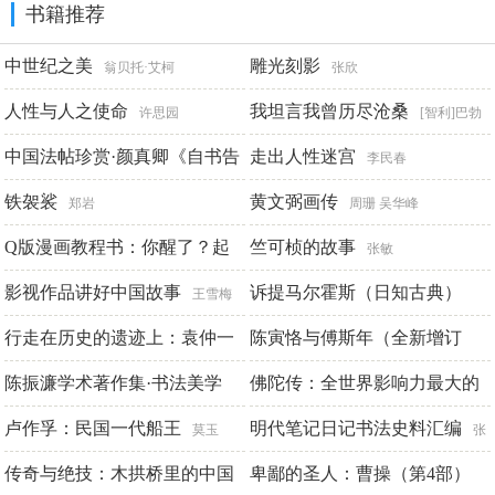
书籍推荐
中世纪之美
雕光刻影
翁贝托·艾柯
张欣
人性与人之使命
我坦言我曾历尽沧桑
许思园
[智利]巴勃
中国法帖珍赏·颜真卿《自书告
罗·聂鲁达 著刘京胜 译
走出人性迷宫
李民春
身帖》
铁袈裟
黄文弼画传
上海书画出版社
郑岩
周珊 吴华峰
Q版漫画教程书：你醒了？起
竺可桢的故事
张敏
来画画吧！
影视作品讲好中国故事
诉提马尔霍斯（日知古典）
松子 绘月工坊
王雪梅
（电子版本非拉—汉对照版）
郝雯婧
行走在历史的遗迹上：袁仲一
陈寅恪与傅斯年（全新增订
传
版）
陈振濂学术著作集·书法美学
佛陀传：全世界影响力最大的
埃斯奇奈斯
郭梅 傅益萍
岳南
佛陀传记
卢作孚：民国一代船王
明代笔记日记书法史料汇编
陈振濂
一行禅师
莫玉
张
传奇与绝技：木拱桥里的中国
小庄
卑鄙的圣人：曹操（第4部）