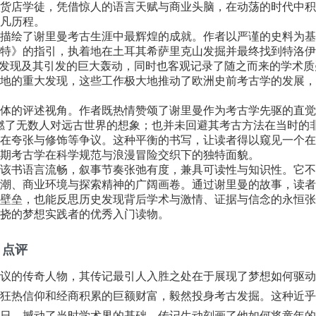
货店学徒，凭借惊人的语言天赋与商业头脑，在动荡的时代中积
凡历程。
描绘了谢里曼考古生涯中最辉煌的成就。作者以严谨的史料为基
特》的指引，执着地在土耳其希萨里克山发掘并最终找到特洛伊
的发现及其引发的巨大轰动，同时也客观记录了随之而来的学术
地的重大发现，这些工作极大地推动了欧洲史前考古学的发展，
体的评述视角。作者既热情赞颂了谢里曼作为考古学先驱的直觉
燃了无数人对远古世界的想象；也并未回避其考古方法在当时的
在夸张与修饰等争议。这种平衡的书写，让读者得以窥见一个在
期考古学在科学规范与浪漫冒险交织下的独特面貌。
该书语言流畅，叙事节奏张弛有度，兼具可读性与知识性。它不
潮、商业环境与探索精神的广阔画卷。通过谢里曼的故事，读者
壁垒，也能反思历史发现背后学术与激情、证据与信念的永恒张
挠的梦想实践者的优秀入门读物。
 点评
议的传奇人物，其传记最引人入胜之处在于展现了梦想如何驱动
狂热信仰和经商积累的巨额财富，毅然投身考古发掘。这种近乎
日，撼动了当时学术界的基础。传记生动刻画了他如何将童年的