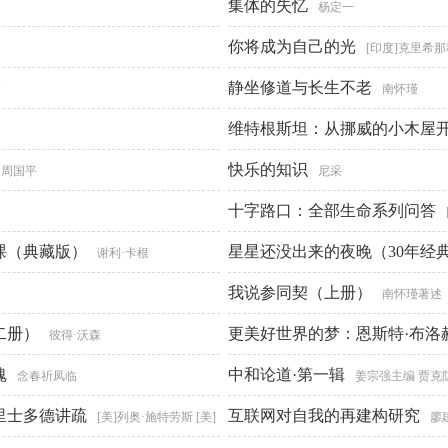
集体的失忆
杨定一
你将成为自己的光
[印度]克里希
静坐修道与长生不老
希
南怀瑾
维特根斯坦：从挪威的小木屋
快乐的知识
周国平
尼采
十字路口：全部生命系列问答
课（典藏版）
星星还没出来的夜晚（30年经
谢利·卡根
畅销全球）
我说参同契（上册）
米歇尔·勒米厄
南怀瑾著述
二册）
更美好世界的梦：恩斯特·布洛
彼得·沃森
魂
中和论道·第一辑
念春祈凤临
姜宗强主编 贾克
里士多德讲疏
互联网对自我的再建构研究
[美]列奥·施特劳斯 [美]
廖