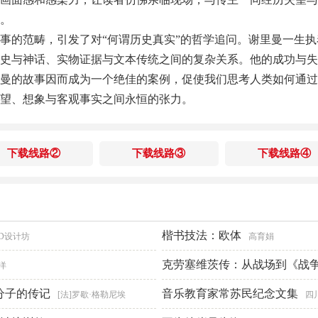
。
事的范畴，引发了对“何谓历史真实”的哲学追问。谢里曼一生
史与神话、实物证据与文本传统之间的复杂关系。他的成功与失
曼的故事因而成为一个绝佳的案例，促使我们思考人类如何通过
望、想象与客观事实之间永恒的张力。
下载线路②
下载线路③
下载线路④
楷书技法：欧体
ID设计坊
高育娟
克劳塞维茨传：从战场到《战
洋
分子的传记
·斯托克
音乐教育家常苏民纪念文集
[法]罗歇·格勒尼埃
四