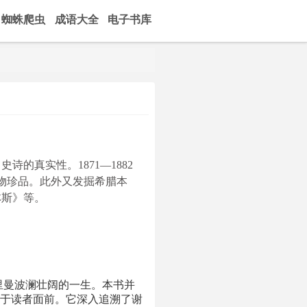
蜘蛛爬虫
成语大全
电子书库
诗的真实性。1871—1882
批古物珍品。此外又发掘希腊本
林斯》等。
里曼波澜壮阔的一生。本书并
于读者面前。它深入追溯了谢