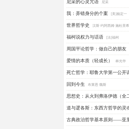
尼采的心灵咒语
尼采
我：弄错身分的个案
[美]杨定一
世界哲学史
汉斯·约阿西姆·施杜里
福柯说权力与话语
[法]福柯
周国平论哲学：做自己的朋友
爱情的本质（轻成长）
林光华
死亡哲学：耶鲁大学第一公开
回到今生
布莱恩·魏斯
思想史：从火到弗洛伊德（全
道与逻各斯：东西方哲学的灵
古典政治哲学基本原则——亚