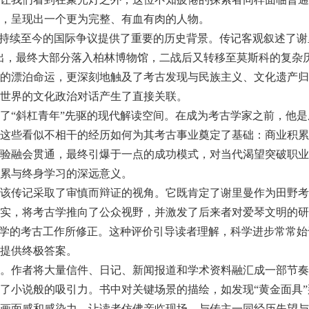
，呈现出一个更为完整、有血有肉的人物。
一持续至今的国际争议提供了重要的历史背景。传记客观叙述了谢
出，最终大部分落入柏林博物馆，二战后又转移至莫斯科的复杂
的漂泊命运，更深刻地触及了考古发现与民族主义、文化遗产归
世界的文化政治对话产生了直接关联。
了“斜杠青年”先驱的现代解读空间。在成为考古学家之前，他
这些看似不相干的经历如何为其考古事业奠定了基础：商业积累
验融会贯通，最终引爆于一点的成功模式，对当代渴望突破职业
累与终身学习的深远意义。
该传记采取了审慎而辩证的视角。它既肯定了谢里曼作为田野考
实，将考古学推向了公众视野，并激发了后来者对爱琴文明的研
科学的考古工作所修正。这种评价引导读者理解，科学进步常常
提供终极答案。
。作者将大量信件、日记、新闻报道和学术资料融汇成一部节奏
了小说般的吸引力。书中对关键场景的描绘，如发现“黄金面具
画面感和感染力，让读者仿佛亲临现场，与传主一同经历失望与