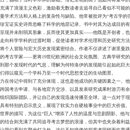
充满了浪漫主义色彩，激励着无数读者去追寻自己看似不可能的
曼学术方法和人格上的复杂性与缺陷。他常被批评为“考古学的
珍宝证实史诗而忽略了科学的地层记录。书中对其为达成目的有
呈现并未削弱其形象，反而使其更加真实——他既是开创者，也
走向科学学科的过渡时期，促使读者对学术伦理和历史研究方法
将个人冒险与宏大历史发现紧密结合。作者不仅讲述了谢里曼跌
的考古学家——更将19世纪欧洲的社会文化氛围、古典学研究
到那个发现时代的气息，理解为何特洛伊的发现能引起如此巨大
们得以窥见一个学科乃至一个时代思想变迁的生动图景。
力在传记中得到了充分体现，这也是他成功的关键因素之一。他
跨国考古申请、与各地官方交涉、以及发表研究成果时游刃有余
组织国际团队，并让自己的发现迅速传播至全球。这一点对于现
具有特别的启示意义，展现了软实力在硬核事业中的巨大价值。
世界的描写，为这位“巨人”增添了人性的温度与悲剧阴影。他
的结合则充满了共同追寻考古梦想的浪漫，但其中也夹杂着利益
让我们看到在聚光灯之外，这位不知疲倦的探索者同样面临普通