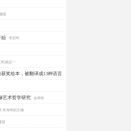
那穆提
开始
李宏昀
[美]杨定一
典获奖绘本，被翻译成13种语言
赫艺术哲学研究
金寿铁
防 朱海斌副主编
建国