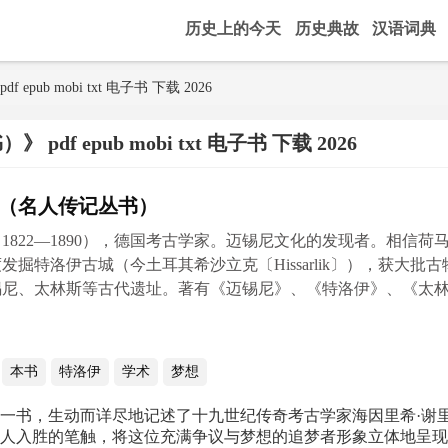
历史上的今天
历史典故
汉语词典
pub mobi txt 电子书 下载 2026
f epub mobi txt 电子书 下载 2026
（名人传记丛书）
1822—1890），德国考古学家。迈锡尼文化的发现者。相信荷马史
发掘特洛伊古城（今土耳其希沙立克〔Hissarlik〕），获大
锡尼、太林斯等古代遗址。著有《迈锡尼》、《特洛伊》、《太
本书
特洛伊
学术
梦想
一书，生动而详尽地记述了十九世纪传奇考古学家海因里希·谢
人入胜的笔触，将这位充满争议与梦想的追梦者形象立体地呈现