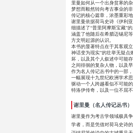
里曼如何从一个出身贫寒的杂
梦想而毅然转向考古事业的非
传记的核心篇章，浓墨重彩地
谢里曼依据荷马史诗《伊利亚
细描述了“普里阿摩斯宝藏”
涵盖了他随后在希腊迈锡尼等
方文明起源的认识。
本书的显著特点在于其客观立
神话变为现实”的壮举无疑点
坏，以及其个人叙述中可能存
之间徘徊的复杂人物，以及早
作为名人传记丛书中的一部，
一幅展现十九世纪欧洲学术思
驱动一个人跨越看似不可能的
特洛伊传奇，以及一位不屈不
谢里曼（名人传记丛书）
谢里曼作为考古学领域极具争
学者，而是凭借对荷马史诗的
迈锡尼等传说中的古城重见天