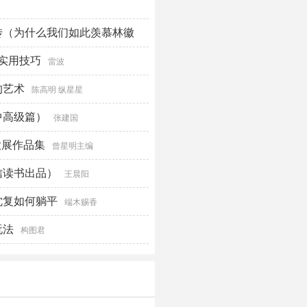
传（为什么我们如此羡慕林徽
亦谋爱，更不惧生活之平淡，举
个实用技巧
雷波
的艺术
陈高明 纵星星
中高级篇）
张建国
大展作品集
曾星明主编
信读书出品）
王晨阳
沈复如何躺平
端木赐香
玩法
构图君