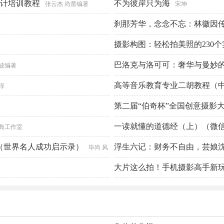
建筑设计培训教程
不为彼岸只为海
张云杰 尚蕾编著
宋坤
刹那芳华，念念不忘：林徽因
因？因为她真实不做作，谋生
摄影构图：轻松拍美照的230
手投足皆成诗。 ）
巴洛克与洛可可：奢华与曼妙
朱云乔
波编著
高等音乐教育专业二胡教程（
惇
第二届“伯奇杯”全国创意摄影
一读就懂的道德经（上）（微
典工作室
（世界名人成功启示录）
浮生六记：财务不自由，芸娘
毕尚 风
大片这么拍！手机摄影高手新