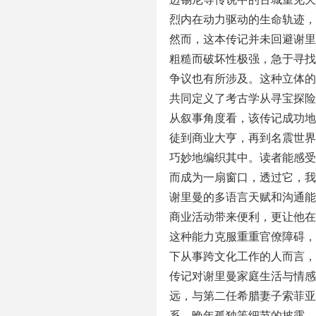
烈内在动力驱动的生命轨迹，
然而，这本传记并未回避谢里
粗糙而破坏性极强，急于寻找
争议也有所涉及。这种立体的
共同定义了考古学从寻宝探险
从叙事角度看，该传记成功地
徒到商业大亨，再到名震世界
巧妙地编织其中。读者能感受
而成为一扇窗口，透过它，我
谢里曼的多语言天赋和沟通能
商业活动带来便利，更让他在
这种能力克服重重官僚障碍，
下从事跨文化工作的人而言，
传记对谢里曼家庭生活与情感
远，与第二任希腊妻子索菲亚
系、晚年孤独等细节的披露，