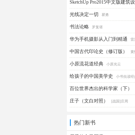
SketchUp Pro2015中文版
光线决定一切
瞿勇
书法论略
罗复堪
华为手机摄影从入门到精通
雷
中国古代印论史（修订版）
黄
小原流花道经典
小原光云
给孩子的中国美学史
小书虫读经
百位世界杰出的科学家（下）
华主编
庄子（文白对照）
[战国]庄周
热门新书