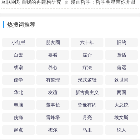
防 朱海斌副主编
互联网对自我的再建构研究
漫画哲学：哲学明星带你开眼
廖
看世界-下
建国
Buff君工作室
热搜词推荐
小红书
朋友圈
六十年
旧约
白瓷
要看
媒介
童话
线谱
养心
疗法
偏远
儒学
有道理
形式逻辑
这世间
华北
友谊
新古典主义
两国
电脑
董事长
鲁豫有约
大总统
伤痛
雷峰塔
月亮
埃文斯
起点
梅尔
马里
说人