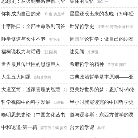
思想史：从火到弗洛伊德（全
集体的失忆
杨定一
二册）
你将成为自己的光
星星还没出来的夜晚（30年经
彼得·沃森
[印度]克里希
典获奖绘本，被翻译成13种语
那穆提
十字路口：全部生命系列问答
世界哲学史
汉斯·约阿西姆·施杜里
言畅销全球）
静坐修道与长生不老
希
周国平论哲学：做自己的朋友
米歇尔·勒米厄
[美]杨定一
南怀瑾
福柯说权力与话语
述见闻
周国平
[法]福柯
来新夏
世界最具传世性的思想巨人
希腊哲学的精神
章雪富 陈玮
（1）
人生五大问题
古典政治哲学基本原则——亚
《阅读文库》编委会
[法]莫罗阿
里士多德讲疏
大道至简：道家管理的智慧
更美好世界的梦：恩斯特·布洛
[美]列奥·施特劳斯
刘
[美]辛曼编订
赫艺术哲学研究
黎明
哲学视阈中的科学发展
半小时就能读完的中国哲学史
金寿铁
邱耕田
晚明思想史论（中国文化丛书·
道与逻各斯：东西方哲学的灵
苏青云
经典随行）
魂
中和论道·第一辑
台大哲学课
嵇文甫
念春祈凤临
姜宗强主编 贾克
林柯