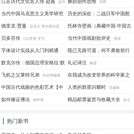
现（第2版）
江苏历代文化名人传·赵翼
舞蹈创作思维
攻克先生 赵帅 田玲
赵兴
何群
勤
当代中国马克思主义美学研究
历史的深处：二战日军中国慰
安妇影像实录
德里克·贾曼
托林寺壁画（典藏中国·中国古
朱立元 等 著
陈庆港
迈克尔·查尔斯沃思
代壁画精粹）
贝多芬传
当代中国戏剧批评史
何鸿 王谦 谢斌
[法]罗曼·罗兰
傅谨
字体设计实战从入门到精通
既已无路可退，何不勇敢前行
（第2版）
默克尔传：德国总理安格拉·默
礼记译注
严明军
微阳
戴圣
克尔和她的权力世界
飞机之父莱特兄弟
在我成为改变世界的科学家之
斯蒂凡·柯
何水明编著
内琉斯
前
中国古代戏曲的色彩艺术【中
人类的群星闪耀时
约翰·布罗克曼
茨威格
华书局出品】
如何修证佛法
精品邮票鉴赏与收藏大全
杨蕾著
南怀瑾
金立
生 侯熙良 双福
热门新书