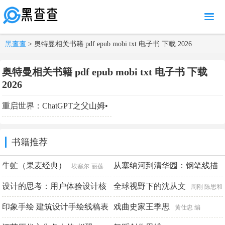
MENU
黑查查
> 奥特曼相关书籍 pdf epub mobi txt 电子书 下载 2026
奥特曼相关书籍 pdf epub mobi txt 电子书 下载
2026
重启世界：ChatGPT之父山姆•
奥特曼传（译林幻系列）
苏自
书籍推荐
由
牛虻（果麦经典）
从塞纳河到清华园：钢笔线描
埃塞尔·丽莲·
旅行手记
伏尼契
设计的思考：用户体验设计核
全球视野下的沈从文
刘威
周刚 陈思和
心问答
印象手绘 建筑设计手绘线稿表
张新颖
戏曲史家王季思
周陟
黄仕忠 编