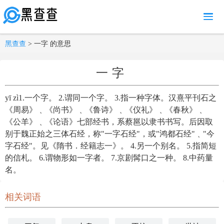
MENU
黑查查
> 一字 的意思
一字
yī zì1.一个字。 2.谓同一个字。 3.指一种字体。汉熹平刊石之
《周易》﹑《尚书》﹑《鲁诗》﹑《仪礼》﹑《春秋》﹑
《公羊》﹑《论语》七部经书，系蔡邕以隶书书写。后因取
别于魏正始之三体石经，称"一字石经"，或"鸿都石经"﹑"今
字石经"。见《隋书．经籍志一》。 4.另一个别名。 5.指简短
的信札。 6.谓物形如一字者。 7.京剧髯口之一种。 8.中药量
名。
相关词语