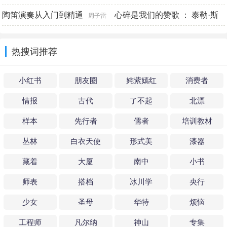
名人成长历程）
陶笛演奏从入门到精通
心碎是我们的赞歌 ： 泰勒·斯
竭宝峰
周子雷
威夫特音乐传记
王丽辉编著
[美]罗布·谢菲尔
热搜词推荐
德
小红书
朋友圈
姹紫嫣红
消费者
情报
古代
了不起
北漂
样本
先行者
儒者
培训教材
丛林
白衣天使
形式美
漆器
藏着
大厦
南中
小书
师表
搭档
冰川学
央行
少女
圣母
华特
烦恼
工程师
凡尔纳
神山
专集