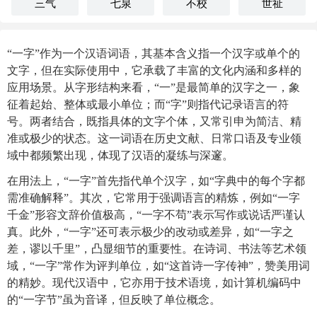
三气
七泉
不校
世祉
“一字”作为一个汉语词语，其基本含义指一个汉字或单个的
文字，但在实际使用中，它承载了丰富的文化内涵和多样的
应用场景。从字形结构来看，“一”是最简单的汉字之一，象
征着起始、整体或最小单位；而“字”则指代记录语言的符
号。两者结合，既指具体的文字个体，又常引申为简洁、精
准或极少的状态。这一词语在历史文献、日常口语及专业领
域中都频繁出现，体现了汉语的凝练与深邃。
在用法上，“一字”首先指代单个汉字，如“字典中的每个字都
需准确解释”。其次，它常用于强调语言的精炼，例如“一字
千金”形容文辞价值极高，“一字不苟”表示写作或说话严谨认
真。此外，“一字”还可表示极少的改动或差异，如“一字之
差，谬以千里”，凸显细节的重要性。在诗词、书法等艺术领
域，“一字”常作为评判单位，如“这首诗一字传神”，赞美用词
的精妙。现代汉语中，它亦用于技术语境，如计算机编码中
的“一字节”虽为音译，但反映了单位概念。