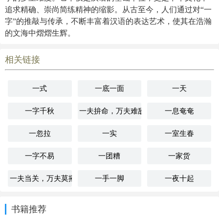
追求精确、崇尚简练精神的缩影。从古至今，人们通过对“一
字”的推敲与传承，不断丰富着汉语的表达艺术，使其在浩瀚
的文海中熠熠生辉。
相关链接
一式
一底一面
一天
一字千秋
一夫拚命，万夫难敌
一息奄奄
一忽拉
一实
一室生春
一字不易
一团糟
一家货
一夫当关，万夫莫摧
一手一脚
一夜十起
书籍推荐