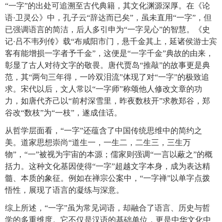
“一字”的出处可追溯至古代典籍，其文化渊源深厚。在《论
语·卫灵公》中，孔子云“辞达而已矣”，虽未直用“一字”，但
已强调语言的简洁，后人多引申为“一字见心”的智慧。《史
记·吕不韦列传》载“布咸阳市门，悬千金其上，延诸侯游士宾
客有能增损一字者予千金”，这便是“一字千金”典故的由来，
彰显了古人对待文字的敬畏。唐代贾岛“推敲”的故事更是典
范，其“两句三年得，一吟双泪流”体现了对“一字”的极致追
求。宋代以后，文人常以“一字师”称颂他人修改文章的功
力，如唐代齐己以“前村深雪里，昨夜数枝开”求教郑谷，郑
谷改“数枝”为“一枝”，遂成佳话。
从哲学层面看，“一字”还蕴含了中国传统思维中的简约之
美。道家思想崇尚“道生一，一生二，二生三，三生万
物”，“一”被视为宇宙的本源；儒家则强调“一言以蔽之”的概
括力。这种文化基因使得“一字”超越文字本身，成为表达精
髓、本质的象征。例如在禅宗公案中，“一字禅”以单字点拨
悟性，展现了语言的凝练与深意。
综上所述，“一字”虽为常见词语，却融合了语言、历史与哲
学的多重维度。它不仅是汉语的基础单位，更是中华文化中