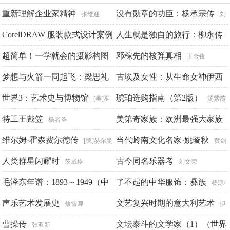
重新理解企业家精神
没有勋章的功臣：杨承宗传
张维迎
刘
CorelDRAW 服装款式设计案例
培 张志辉
人生就是独自的旅行：柳永传
精选（第三版）
超简单！一学就会的摄影构图
邓稼先的核弹真相
李越琼
随园散人
王金锋
梦想与火箭一同起飞：梁思礼
古埃及女性：从生命女神伊西
陈丹丹
传
斯到末代女法老（思想会系
世界3：艺术史与博物馆
琥珀选购指南（第2版）
郭梅 庞茹
[美]巫
汤紫薇
列）
鸿 郭伟其主编
特工王戴笠
美第奇家族：欧洲最强大家族
克里斯蒂安·雅克
杨者圣
缔造权力与财富的故事
维尔姆·霍森费尔德传
当代岭南文化名家·姚璇秋
[英]保罗
[德]赫尔曼
黄剑
·斯特拉森
·芬克
人类群星闪耀时
丰编著
古今同名乐器考
茨威格
刘文荣
毛泽东年谱：1893～1949（中
了不起的中华服饰：彝族
杨源/
卷）（修订本）
声乐艺术发展史
著 枫芸文化/绘
文艺复兴时期的意大利艺术
中共中央文献研
修雪卿
伊
究室
曹操传
芙琳·韦尔奇
文坛泰斗的文学家（1）（世界
张亚新