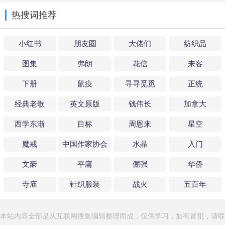
热搜词推荐
小红书
朋友圈
大佬们
纺织品
图集
弗朗
花信
来客
下册
鼠疫
寻寻觅觅
正统
经典老歌
英文原版
钱伟长
加拿大
西学东渐
目标
周恩来
星空
魔戒
中国作家协会
水晶
入门
文豪
平庸
倔强
华侨
寺庙
针织服装
战火
五百年
本站内容全部是从互联网搜集编辑整理而成，仅供学习，如有冒犯，请联