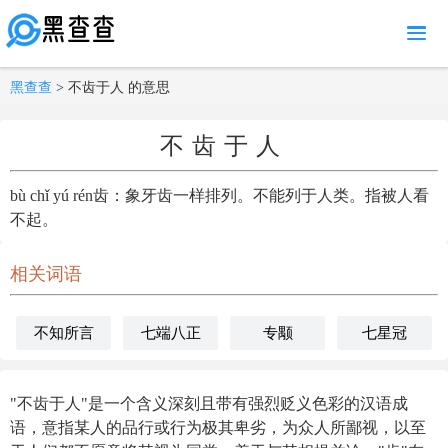
MENU
黑查查
> 不齿于人 的意思
不齿于人
bù chǐ yú rén齿：象牙齿一样排列。不能列于人类。指被人看
不起。
相关词语
不知所言
七端八正
专颙
七星冠
"不齿于人"是一个含义深刻且带有强烈贬义色彩的汉语成
语，意指某人的品行或行为极其卑劣，为众人所鄙视，以至