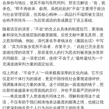
会身份与地位，使其不能与良民同列。郑玄注解说："齿，犹
录也。"即不再收录、叙用。虽然此处的"不齿"主要用于政治
与社会管理层面，但其核心精神——因品行不端而被主流社
会秩序所排斥——为后世成语的形成奠定了语义基础。
随着语言的演变，"不齿"的含义从具体的制度惩罚，逐渐抽
象和深化为道德层面的极度鄙视。后世文献中屡见其用，意
义愈加明确。例如，清代著名学者钱泳在《履园丛话》中写
道："其为宗族乡党所不齿者，亦复不少。" 此处已完全是在
道德伦理的语境下，形容某些人的行为恶劣到被亲族乡里所
共同鄙弃。这一演变过程，使得"不齿于人"最终凝结为一个
充满道德审判力量的固定短语。
综上所述，"不齿于人"一词承载着深厚的文化内涵。它不仅
仅是对个体行为的描述，更是中国传统社会重视道德评价、
强调集体舆论力量的体现。这个词犹如一面道德的镜子，照
出那些逾越基本伦理底线的言行，并给予其最严厉的评判
——将其放逐于人类道德共同体之外。理解和使用这个成
语，不仅有助于我们精准地表达极度的鄙夷之情，也能让我
们更深刻地反思个人行为与社会规范之间的关系。