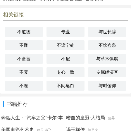
相关链接
不道德
专业
与世长辞
不雠
不遑宁处
不饮盗泉
不食言
不配
与草木俱腐
不霁
专心一致
专属经济区
不遑
不问皂白
与时俯仰
书籍推荐
奔驰人生：“汽车之父”卡尔·本
嗜血的皇冠·大结局
曹昇
茨自传
美国电影艺术史
冯玉祥传
[德]卡尔·本茨
蔡卫 游飞
简又文