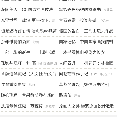
花间美人：CG国风插画技法
写给爸爸妈妈的摄影书
今井忍
Photoshop教程
东亚世界：政治·军事·文化
宝石鉴赏与投资基础
猫君大白
周
卢保奇
佳荣
但是还有好心情 治愈系ins风简
假面的告白（三岛由纪夫作品
笔插画集
系列）
少年维特的烦恼
国家记忆：中国国家画报的封
飞乐鸟
三岛由纪夫
歌德
面故事
一部电影的诞生——电影《攀
一本书看懂电视剧之长安十二
人民画报社
登者》幕后的“攀登”
时辰
孤独与疯狂：梵·高
人间四月，一树花开：林徽因
陈小兵
罗园园
[荷]文森特·威
传
廉·梵·高著 张汉彬 杨立群编译
鲁滨逊漂流记（人文社·语文阅
问苍茫制作手记
朱云乔
舒桦 《问苍茫》
读推荐丛书）
琵琶重奏曲集
编委会
草莽的崛起（微信读书特别
[英]丹尼尔·笛福
陈湘
版）
随心飞翔：苹果教父乔布斯的
路遥传
戈旭
厚夫
22条成功心经
从庙堂到江湖：范蠡传
原画人之路 游戏原画设计教程
成杰
余耀华
（修订版）
张琛