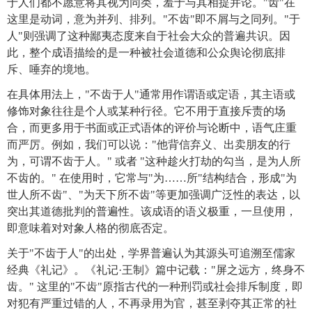
于人们都不愿意将其视为同类，羞于与其相提并论。"齿"在
这里是动词，意为并列、排列。"不齿"即不屑与之同列。"于
人"则强调了这种鄙夷态度来自于社会大众的普遍共识。因
此，整个成语描绘的是一种被社会道德和公众舆论彻底排
斥、唾弃的境地。
在具体用法上，"不齿于人"通常用作谓语或定语，其主语或
修饰对象往往是个人或某种行径。它不用于直接斥责的场
合，而更多用于书面或正式语体的评价与论断中，语气庄重
而严厉。例如，我们可以说："他背信弃义、出卖朋友的行
为，可谓不齿于人。" 或者 "这种趁火打劫的勾当，是为人所
不齿的。" 在使用时，它常与"为……所"结构结合，形成"为
世人所不齿"、"为天下所不齿"等更加强调广泛性的表达，以
突出其道德批判的普遍性。该成语的语义极重，一旦使用，
即意味着对对象人格的彻底否定。
关于"不齿于人"的出处，学界普遍认为其源头可追溯至儒家
经典《礼记》。《礼记·王制》篇中记载："屏之远方，终身不
齿。" 这里的"不齿"原指古代的一种刑罚或社会排斥制度，即
对犯有严重过错的人，不再录用为官，甚至剥夺其正常的社