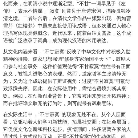
化而来，在明清小说中逐渐定型。"不甘"一词早见于《左
传》，表示不情愿；"寂寞"则常见于唐诗宋词，描绘孤独冷
清之境。二者结合后，在清代文学作品中频繁出现，例如曹
雪芹《红楼梦》中虽未直接使用该成语，但多次通过人物心
理描写体现类似概念。近代以来，随着白话文普及，这个成
语被广泛收录于词典，成为现代汉语的常用表达。
从文化内涵来看，"不甘寂寞"反映了中华文化中对积极入世
精神的推崇。儒家思想强调"修身齐家治国平天下"，鼓励人
们参与社会事务，这种价值观使得"不甘寂寞"往往带有正面
意义，被视为进取心的表现。然而，道家哲学主张清静无
为，又为这个成语提供了辩证视角：过度"不甘寂寞"可能导
致浮躁失序。因此，在实际使用中，需结合语境判断其褒
贬。例如，在创新创业背景下，它常被用来赞扬开拓精神；
而在批评哗众取宠的行为时，则可能带有讽刺意味。
在实际生活中，"不甘寂寞"的现象无处不在。从个人层面
看，它驱动着人们学习新技能、拓展社交圈；在社会层面，
它促使文化创新和科技进步。疫情期间，许多隔离在家的人
通过线上方式保持互动，正是"不甘寂寞"的生动体现。然