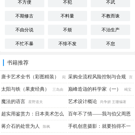
不方便
不犯
不武
不期修古
不料量
不教而诛
不由分说
不烦
不治生产
不忙不暴
不悱不发
不怠
书籍推荐
唐卡艺术全书（彩图精装）
采购全流程风险控制与合规
宛
宫
华
太阳与铁（果麦经典）
迅伟
巅峰造诣的科学家（一）
三岛由
竭宝
纪夫
魔法的语言
峰
艺术设计概论
星野道夫
尚争妍 王珊编著
超实用鉴赏力：日本美术怎么
百年不了情——我与伯父周恩
看
来相处的日子
蒋介石的处世为人
手机创意摄影：就要拍得不一
[日]秋元雄史
周尔均
陈枫