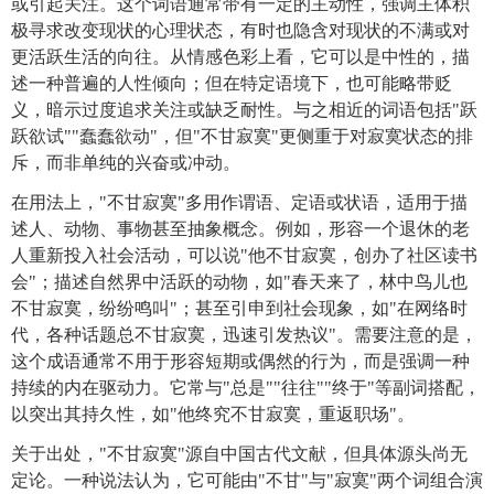
或引起关注。这个词语通常带有一定的主动性，强调主体积
极寻求改变现状的心理状态，有时也隐含对现状的不满或对
更活跃生活的向往。从情感色彩上看，它可以是中性的，描
述一种普遍的人性倾向；但在特定语境下，也可能略带贬
义，暗示过度追求关注或缺乏耐性。与之相近的词语包括"跃
跃欲试""蠢蠢欲动"，但"不甘寂寞"更侧重于对寂寞状态的排
斥，而非单纯的兴奋或冲动。
在用法上，"不甘寂寞"多用作谓语、定语或状语，适用于描
述人、动物、事物甚至抽象概念。例如，形容一个退休的老
人重新投入社会活动，可以说"他不甘寂寞，创办了社区读书
会"；描述自然界中活跃的动物，如"春天来了，林中鸟儿也
不甘寂寞，纷纷鸣叫"；甚至引申到社会现象，如"在网络时
代，各种话题总不甘寂寞，迅速引发热议"。需要注意的是，
这个成语通常不用于形容短期或偶然的行为，而是强调一种
持续的内在驱动力。它常与"总是""往往""终于"等副词搭配，
以突出其持久性，如"他终究不甘寂寞，重返职场"。
关于出处，"不甘寂寞"源自中国古代文献，但具体源头尚无
定论。一种说法认为，它可能由"不甘"与"寂寞"两个词组合演