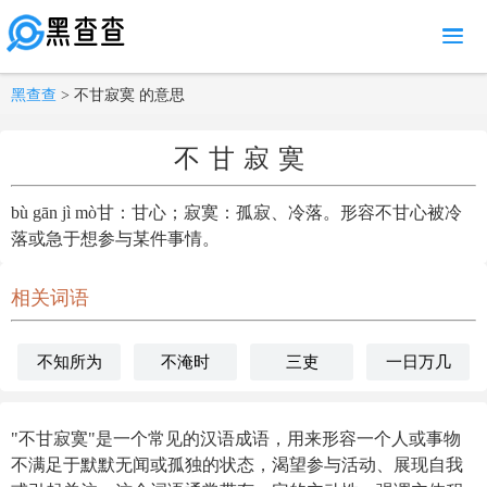
MENU
黑查查
> 不甘寂寞 的意思
不甘寂寞
bù gān jì mò甘：甘心；寂寞：孤寂、冷落。形容不甘心被冷
落或急于想参与某件事情。
相关词语
不知所为
不淹时
三吏
一日万几
"不甘寂寞"是一个常见的汉语成语，用来形容一个人或事物
不满足于默默无闻或孤独的状态，渴望参与活动、展现自我