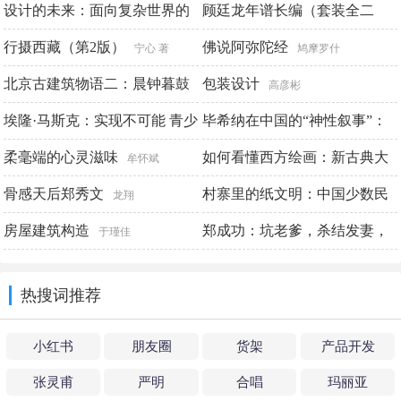
样
设计的未来：面向复杂世界的
顾廷龙年谱长编（套装全二
FUN视觉 雷波
产品创新(财之道丛书)
册）
行摄西藏（第2版）
佛说阿弥陀经
洛蕾恩·贾
沈津 编著
宁心 著
鸠摩罗什
斯蒂丝
北京古建筑物语二：晨钟暮鼓
包装设计
高彦彬
埃隆·马斯克：实现不可能 青少
毕希纳在中国的“神性叙事”：
张克群
版
王延松导演《莱昂瑟与莱娜》
柔毫端的心灵滋味
如何看懂西方绘画：新古典大
[美] 阿什利·万斯
牟怀斌
纪实
师经典佳作
骨感天后郑秀文
村寨里的纸文明：中国少数民
库慧君
灌木文化
龙翔
族剪纸艺术传统调查与研究
房屋建筑构造
郑成功：坑老爹，杀结发妻，
于瑾佳
（第五卷）
灭儿子，民族英雄有多“头
乔晓光主编
热搜词推荐
铁”（轻历史）
历史喵
小红书
朋友圈
货架
产品开发
张灵甫
严明
合唱
玛丽亚